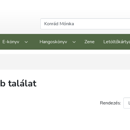
E-könyv
Hangoskönyv
Zene
Letöltőkárty
 találat
Rendezés: