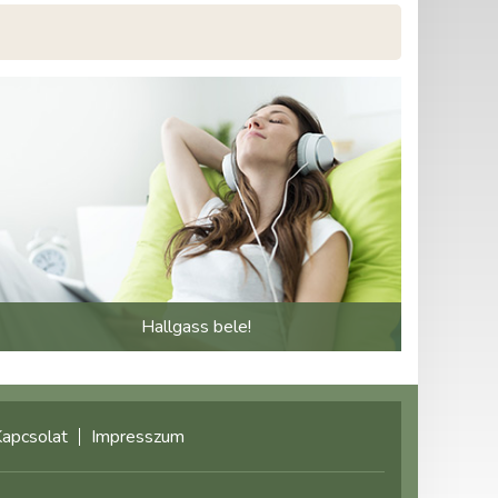
Hallgass bele!
apcsolat
Impresszum