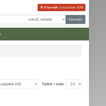
0 termék
a kosárban:
0 Ft
Keresés
a
Találat / oldal: