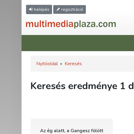
belépés
regisztráció
Nyitóoldal
»
Keresés
Keresés eredménye 1 db
Az ég alatt, a Gangesz fölött