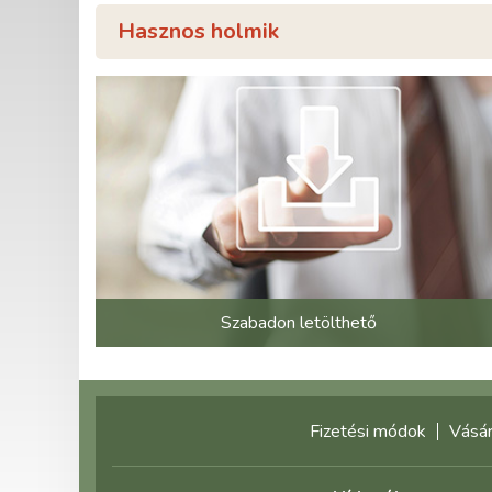
Hasznos holmik
Szabadon letölthető
Fizetési módok
Vásár