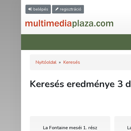
belépés
regisztráció
Nyitóoldal
»
Keresés
Keresés eredménye 3 db
La Fontaine meséi 1. rész
L