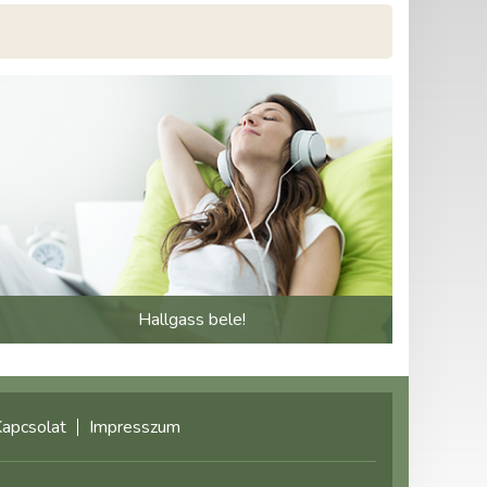
Hallgass bele!
apcsolat
Impresszum