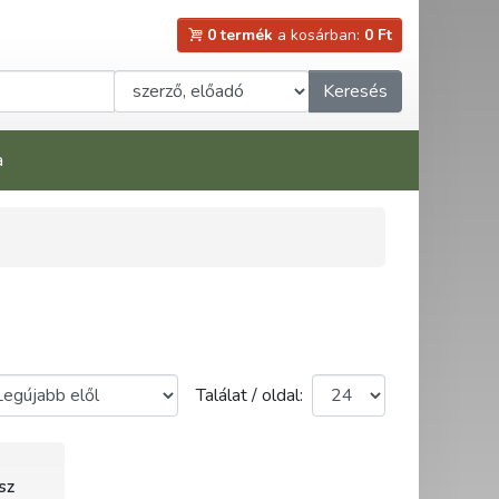
0 termék
a kosárban:
0 Ft
Keresés
a
Találat / oldal:
sz