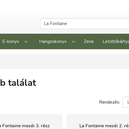
E-könyv
Hangoskönyv
Zene
Letöltőkárty
 találat
Rendezés:
a Fontaine meséi 3. rész
La Fontaine meséi 2. ré