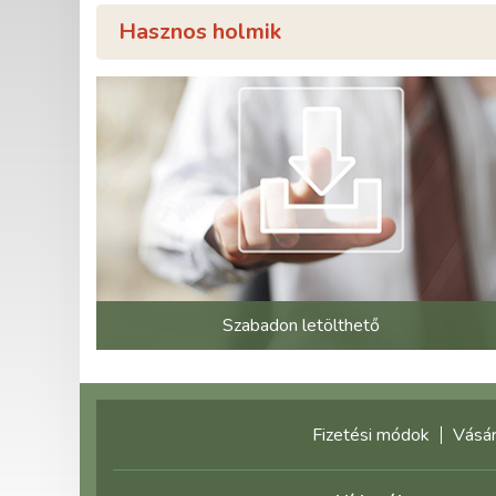
Hasznos holmik
Szabadon letölthető
Fizetési módok
Vásár