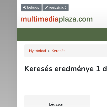
belépés
regisztráció
Nyitóoldal
»
Keresés
Keresés eredménye 1 db
Légszomj