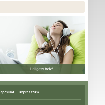
Hallgass bele!
apcsolat
Impresszum