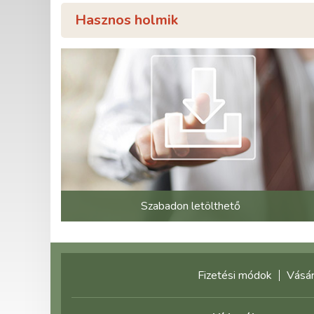
Hasznos holmik
Szabadon letölthető
Fizetési módok
Vásár