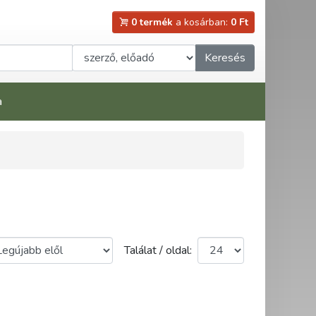
0 termék
a kosárban:
0 Ft
Keresés
a
Találat / oldal: