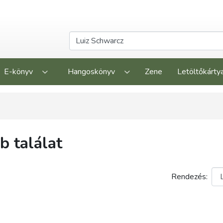
E-könyv
Hangoskönyv
Zene
Letöltőkárty
 találat
Rendezés: