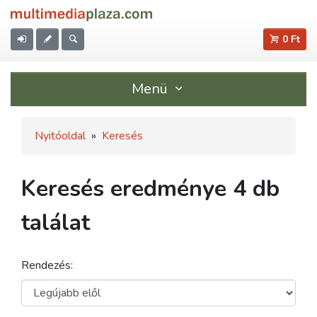
0 Ft
Menü
Nyitóoldal
»
Keresés
Keresés eredménye 4 db
találat
Rendezés: