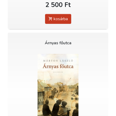
2 500 Ft
kosárba
Árnyas főutca