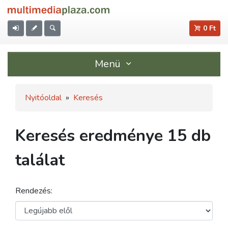
0 Ft
Menü
Nyitóoldal
»
Keresés
Keresés eredménye 15 db
találat
Rendezés: