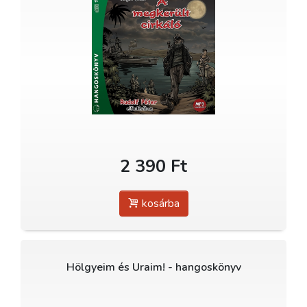
2 390 Ft
kosárba
Hölgyeim és Uraim! - hangoskönyv