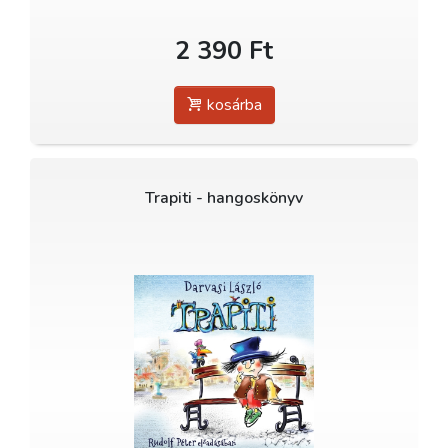
2 390 Ft
kosárba
Trapiti - hangoskönyv