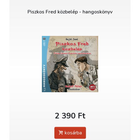
Piszkos Fred közbelép - hangoskönyv
2 390 Ft
kosárba