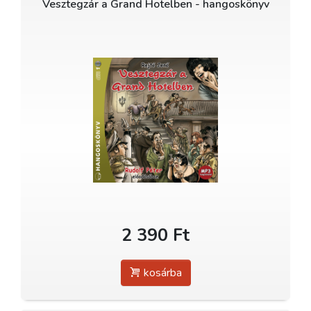
Vesztegzár a Grand Hotelben - hangoskönyv
2 390 Ft
kosárba