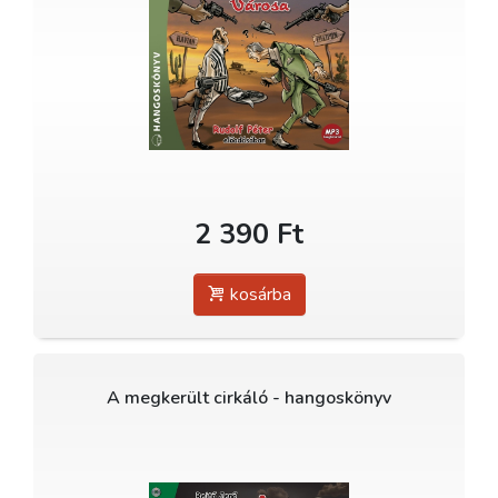
2 390 Ft
kosárba
A megkerült cirkáló - hangoskönyv