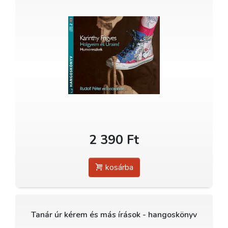
2 390 Ft
kosárba
Tanár úr kérem és más írások - hangoskönyv