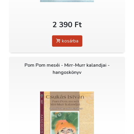
2 390 Ft
kosárba
Pom Pom meséi - Mirr-Murr kalandjai -
hangoskönyv