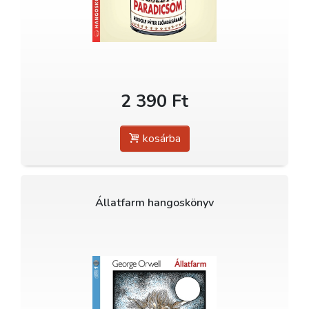
2 390 Ft
kosárba
Állatfarm hangoskönyv