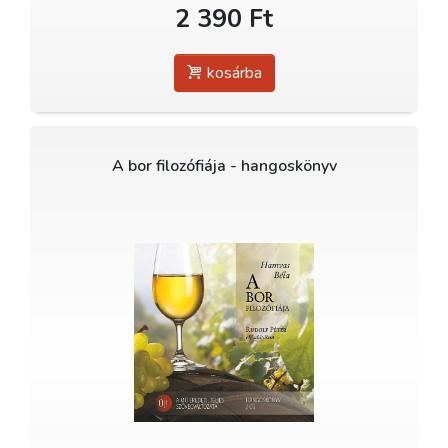
2 390 Ft
kosárba
A bor filozófiája - hangoskönyv