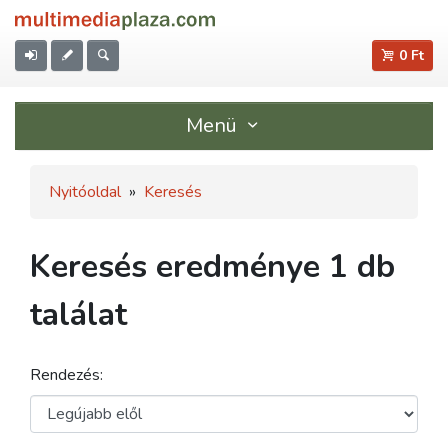
0 Ft
Menü
Nyitóoldal
»
Keresés
Keresés eredménye 1 db
találat
Rendezés: