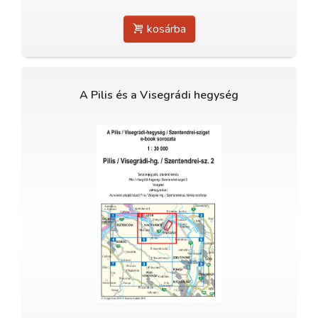
kosárba
A Pilis és a Visegrádi hegység