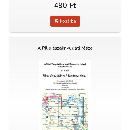
490 Ft
kosárba
A Pilis északnyugati része