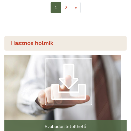
1
2
»
Hasznos holmik
Szabadon letölthető