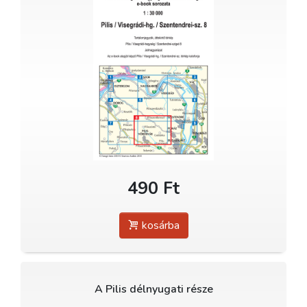
490 Ft
kosárba
A Pilis délnyugati része