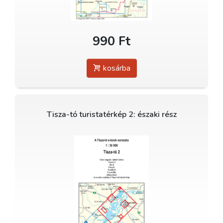
990 Ft
kosárba
Tisza-tó turistatérkép 2: északi rész