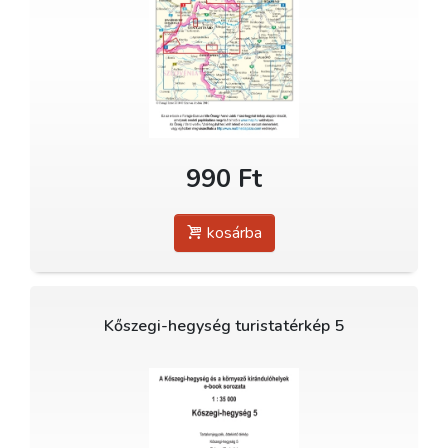
990 Ft
kosárba
Kőszegi-hegység turistatérkép 5