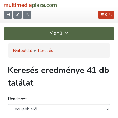
0 Ft
Menü
Nyitóoldal
»
Keresés
Keresés eredménye 41 db
találat
Rendezés: