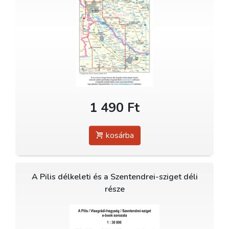
1 490 Ft
kosárba
A Pilis délkeleti és a Szentendrei-sziget déli
része