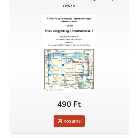
része
490 Ft
kosárba