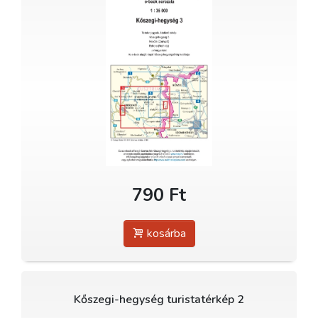
790 Ft
kosárba
Kőszegi-hegység turistatérkép 2