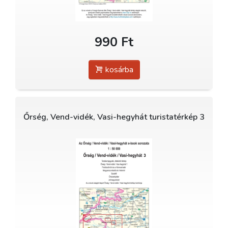
990 Ft
kosárba
Őrség, Vend-vidék, Vasi-hegyhát turistatérkép 3