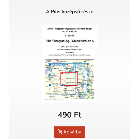
A Pilis középső része
490 Ft
kosárba