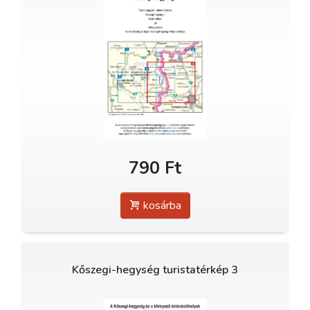
790 Ft
kosárba
Kőszegi-hegység turistatérkép 3