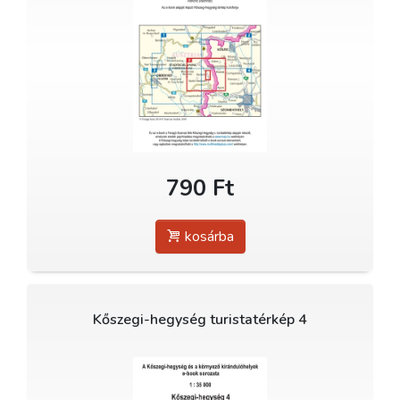
790 Ft
kosárba
Kőszegi-hegység turistatérkép 4