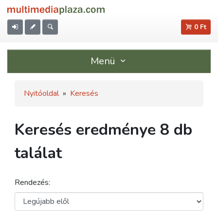
0 Ft
Menü
Nyitóoldal
»
Keresés
Keresés eredménye 8 db
találat
Rendezés: