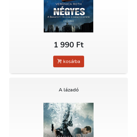
1 990 Ft
kosárba
A lázadó