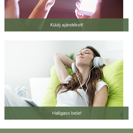
Küldj ajándékot!
Hallgass bele!