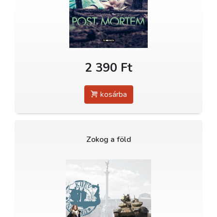
2 390 Ft
kosárba
Zokog a föld