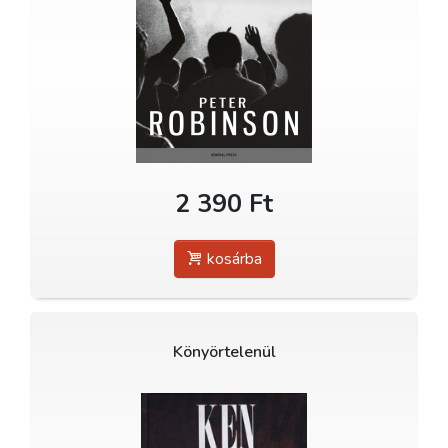
2 390 Ft
kosárba
Könyörtelenül