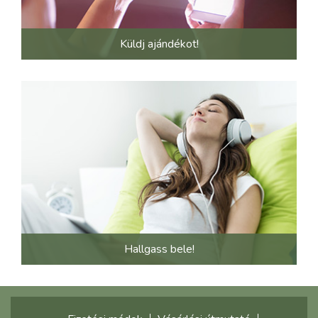
Küldj ajándékot!
Hallgass bele!