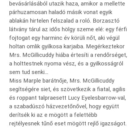
bevásárlásából utazik haza, amikor a mellette
párhuzamosan haladó másik vonat egyik
ablakán hirtelen felszalad a roló. Borzasztó
látvány tárul az idős hölgy szeme elé: egy férfi
fojtogat egy harminc év körüli nőt, aki végül
holtan omlik gyilkosa karjaiba. Megérkeztekor
Mrs. McGillicuddy hiába értesíti a rendőrséget,
a holttestnek nyoma vész, és a gyilkosságról
sem tud senki…
Miss Marple barátnője, Mrs. McGillicuddy
segítségére siet, és szövetkezik a fiatal, agilis
és roppant talpraesett Lucy Eyelesbarrow-val,
a szabadúszó házvezetőnővel, hogy együtt
derítsék ki az e mögött a felettébb
rejtélyesnek tűnő eset mögött rejlő igazságot.