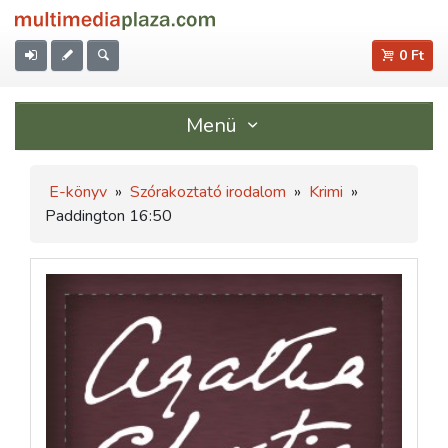
0 Ft
Menü
E-könyv
»
Szórakoztató irodalom
»
Krimi
»
Paddington 16:50