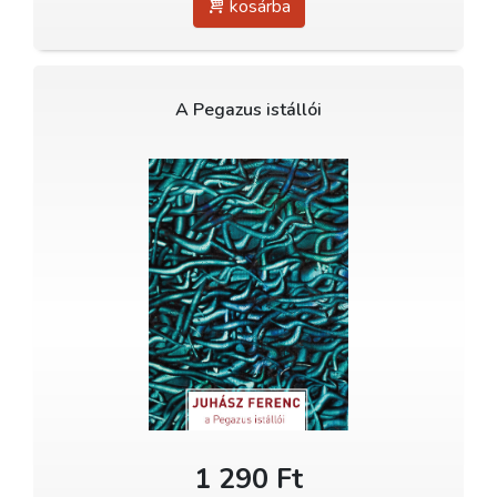
kosárba
A Pegazus istállói
1 290 Ft