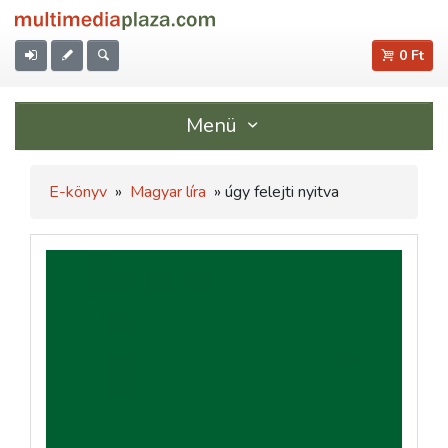
0 Ft
Menü
E-könyv
»
Magyar líra
» úgy felejti nyitva