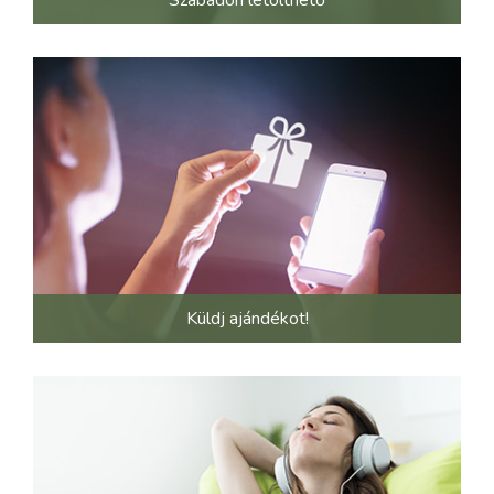
Szabadon letölthető
Küldj ajándékot!