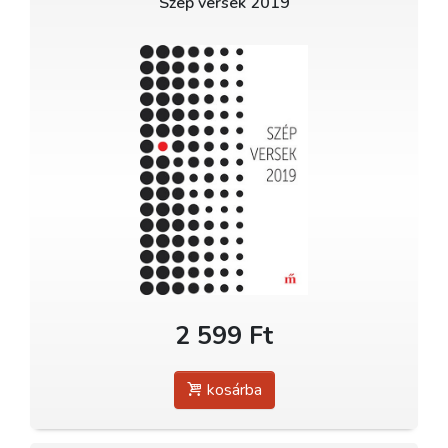
Szép versek 2019
2 599 Ft
kosárba