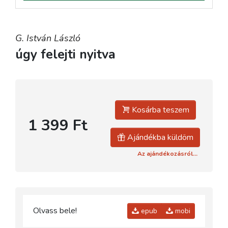
G. István László
úgy felejti nyitva
Kosárba teszem
1 399 Ft
Ajándékba küldöm
Az ajándékozásról...
Olvass bele!
epub
mobi