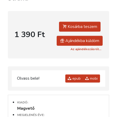
Kosárba teszem
1 390 Ft
Ajándékba küldöm
Az ajándékozásról...
Olvass bele!
epub
mobi
KIADÓ:
Magvető
MEGJELENÉS ÉVE: