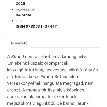
2018
OLDALSZÁM:
84 oldal
ISBN:
ISBN 9789631437447
Ismertető
A
Strand
nem a felhőtlen vidámság helye.
Emlékeink kuszák: örömpercek,
kiszolgáltatottság, nedvesség, vibráló fény és
alattomos kosz. Simon Bettina első
verseskönyvének hangulata megragad, nem
ereszt. A mondatok tiszták, a képek és
asszociációk hamar kizökkentenek
megszokott világunkból. De bárhol járunk,