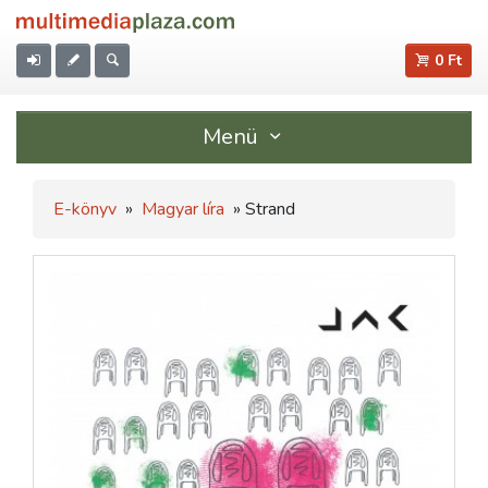
0 Ft
Menü
E-könyv
»
Magyar líra
» Strand