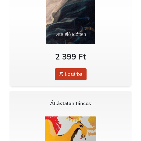
2 399 Ft
kosárba
Állástalan táncos