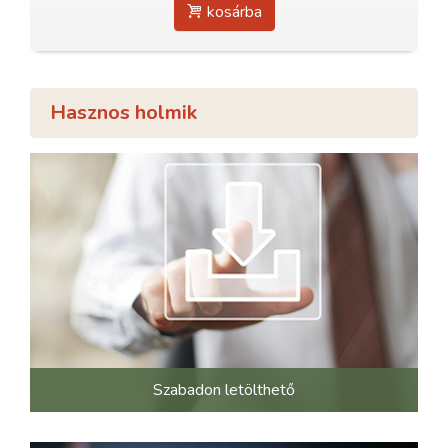
kosárba
Hasznos holmik
Szabadon letölthető