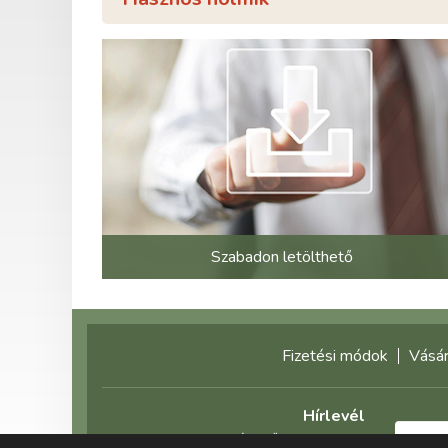
Szabadon letölthető
Fizetési módok
Vásár
Hírlevél
Feliratkozás előtt olvassa el