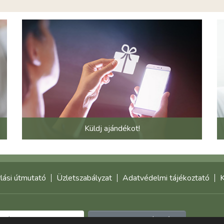
Küldj ajándékot!
lási útmutató
Üzletszabályzat
Adatvédelmi tájékoztató
K
Feliratkozom a hírlevélre