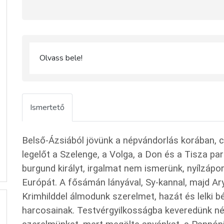
Olvass bele!
Ismertető
Belső-Ázsiából jövünk a népvándorlás korában, cs
legelőt a Szelenge, a Volga, a Don és a Tisza par
burgund királyt, irgalmat nem ismerünk, nyílzápo
Európát. A fősámán lányával, Sy-kannal, majd Ary
Krimhilddel álmodunk szerelmet, hazát és lelki 
harcosainak. Testvérgyilkosságba keveredünk nép