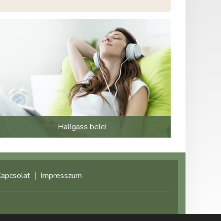
Hallgass bele!
apcsolat
Impresszum
©2021 multimediaplaza.com