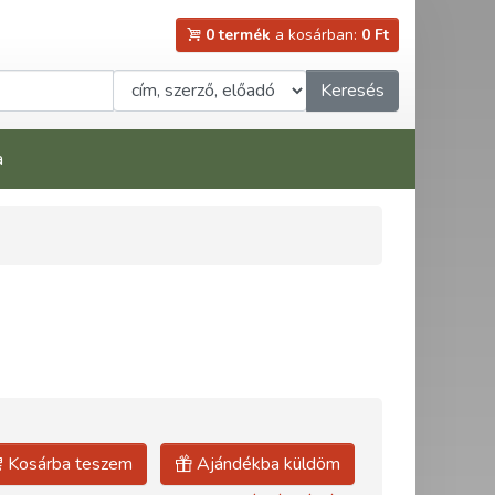
0 termék
a kosárban:
0 Ft
Keresés
a
Kosárba teszem
Ajándékba küldöm