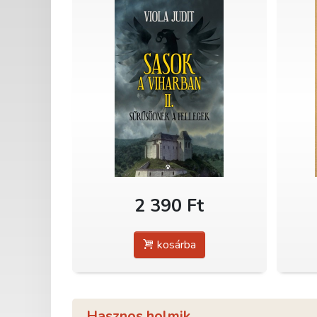
2 390 Ft
kosárba
Hasznos holmik