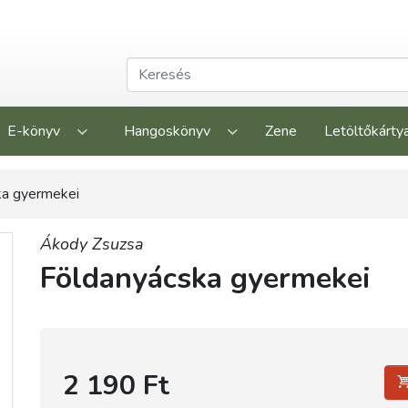
E-könyv
Hangoskönyv
Zene
Letöltőkárty
ka gyermekei
Ákody Zsuzsa
Földanyácska gyermekei
2 190 Ft