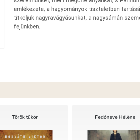
szerelmünket, mert megölte anyánkat, s Pannóni
emlékezete, a hagyományok tiszteletben tartásán
titkoljuk nagyravágyásunkat, a nagysámán szemé
fejünkben.
Török tükör
Fedőneve Hélène