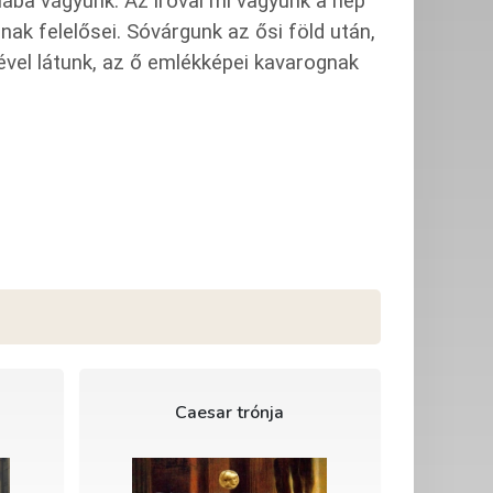
ába vágyunk. Az íróval mi vagyunk a nép
ak felelősei. Sóvárgunk az ősi föld után,
vel látunk, az ő emlékképei kavarognak
Caesar trónja