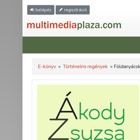
belépés
regisztráció
E-könyv
»
Történelmi regények
» Földanyács