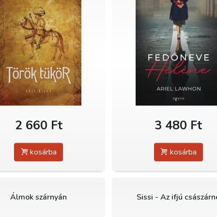
2 660 Ft
3 480 Ft
kosárba
kosárba
Álmok szárnyán
Sissi - Az ifjú császárn