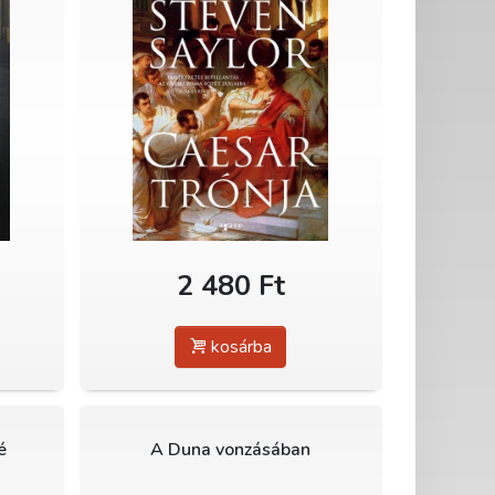
2 480 Ft
kosárba
é
A Duna vonzásában