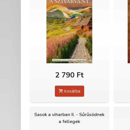
2 790 Ft
kosárba
Sasok a viharban II. - Sűrűsödnek
a fellegek