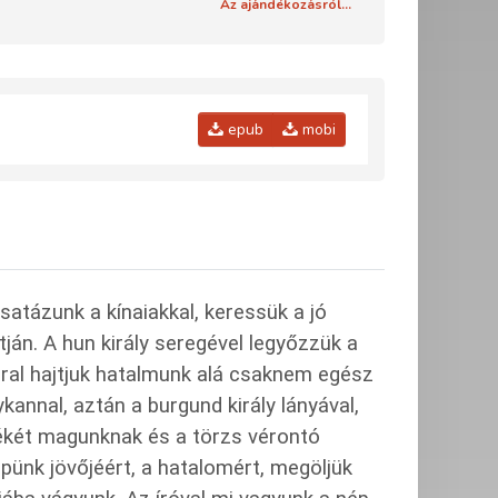
Az ajándékozásról...
epub
mobi
atázunk a kínaiakkal, keressük a jó
tján. A hun király seregével legyőzzük a
rral hajtjuk hatalmunk alá csaknem egész
kannal, aztán a burgund király lányával,
békét magunknak és a törzs vérontó
ünk jövőjéért, a hatalomért, megöljük