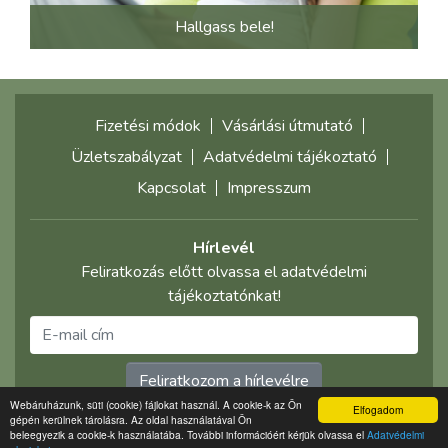
Hallgass bele!
Fizetési módok
Vásárlási útmutató
Üzletszabályzat
Adatvédelmi tájékoztató
Kapcsolat
Impresszum
Hírlevél
Feliratkozás előtt olvassa el adatvédelmi
tájékoztatónkat!
Feliratkozom a hírlevélre
Webáruházunk, süti (cookie) fájlokat használ. A cookie-k az Ön
Elfogadom
gépén kerülnek tárolásra. Az oldal használatával Ön
©2021 multimediaplaza.com
beleegyezik a cookie-k használatába. További információért kérjük olvassa el
Adatvédelmi