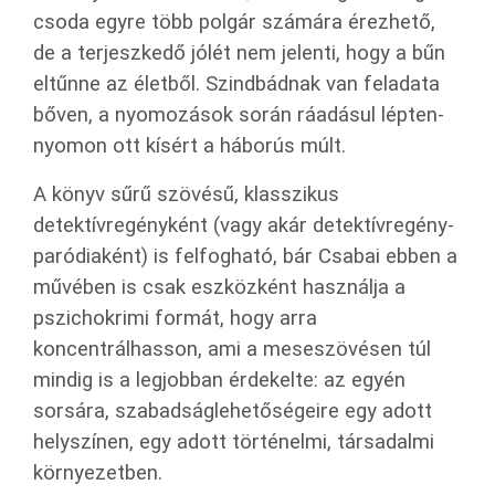
csoda egyre több polgár számára érezhető,
de a terjeszkedő jólét nem jelenti, hogy a bűn
eltűnne az életből. Szindbádnak van feladata
bőven, a nyomozások során ráadásul lépten-
nyomon ott kísért a háborús múlt.
A könyv sűrű szövésű, klasszikus
detektívregényként (vagy akár detektívregény-
paródiaként) is felfogható, bár Csabai ebben a
művében is csak eszközként használja a
pszichokrimi formát, hogy arra
koncentrálhasson, ami a meseszövésen túl
mindig is a legjobban érdekelte: az egyén
sorsára, szabadságlehetőségeire egy adott
helyszínen, egy adott történelmi, társadalmi
környezetben.