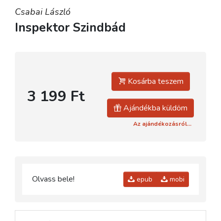
Csabai László
Inspektor Szindbád
Kosárba teszem
3 199 Ft
Ajándékba küldöm
Az ajándékozásról...
Olvass bele!
epub
mobi