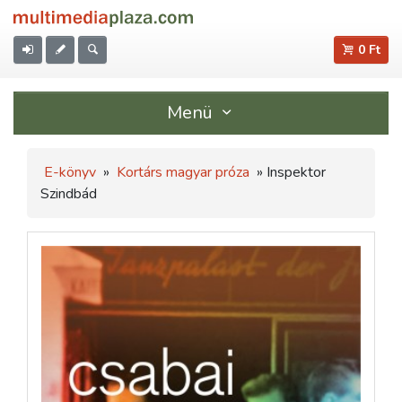
0 Ft
Menü
E-könyv
»
Kortárs magyar próza
» Inspektor
Szindbád