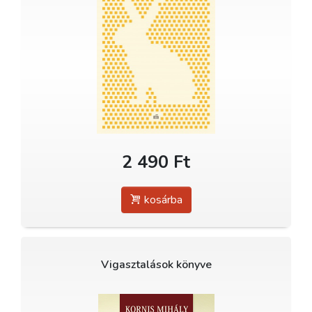
2 490 Ft
kosárba
Vigasztalások könyve