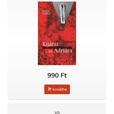
990 Ft
kosárba
VS