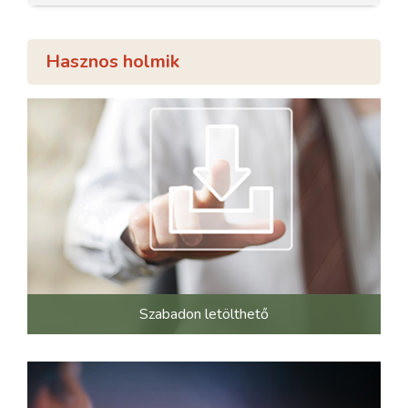
Hasznos holmik
Szabadon letölthető