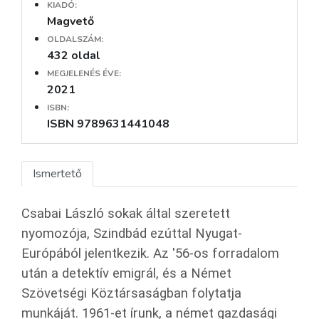
KIADÓ:
Magvető
OLDALSZÁM:
432 oldal
MEGJELENÉS ÉVE:
2021
ISBN:
ISBN 9789631441048
Ismertető
Csabai László sokak által szeretett
nyomozója, Szindbád ezúttal Nyugat-
Európából jelentkezik. Az '56-os forradalom
után a detektív emigrál, és a Német
Szövetségi Köztársaságban folytatja
munkáját. 1961-et írunk, a német gazdasági