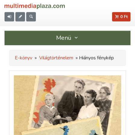
0 Ft
Menü
E-könyv
»
Világtörténelem
» Hiányos fénykép