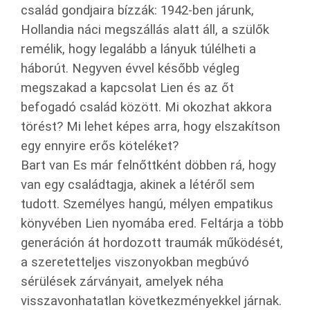
család gondjaira bízzák: 1942-ben járunk,
Hollandia náci megszállás alatt áll, a szülők
remélik, hogy legalább a lányuk túlélheti a
háborút. Negyven évvel később végleg
megszakad a kapcsolat Lien és az őt
befogadó család között. Mi okozhat akkora
törést? Mi lehet képes arra, hogy elszakítson
egy ennyire erős köteléket?
Bart van Es már felnőttként döbben rá, hogy
van egy családtagja, akinek a létéről sem
tudott. Személyes hangú, mélyen empatikus
könyvében Lien nyomába ered. Feltárja a több
generáción át hordozott traumák működését,
a szeretetteljes viszonyokban megbúvó
sérülések zárványait, amelyek néha
visszavonhatatlan következményekkel járnak.