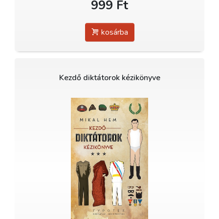
999 Ft
kosárba
Kezdő diktátorok kézikönyve