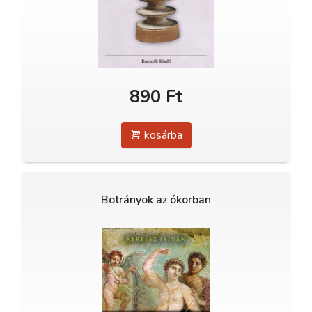
890 Ft
kosárba
Botrányok az ókorban