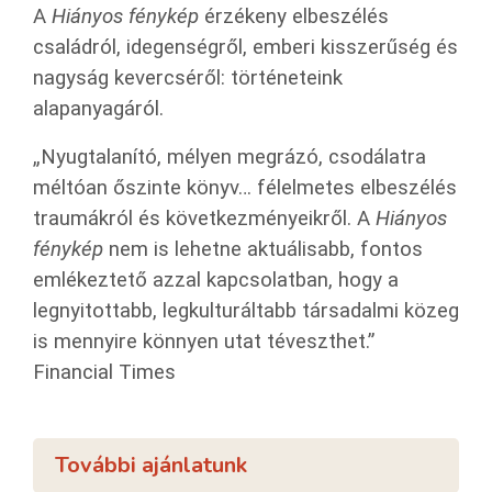
A
Hiányos fénykép
érzékeny elbeszélés
családról, idegenségről, emberi kisszerűség és
nagyság kevercséről: történeteink
alapanyagáról.
„Nyugtalanító, mélyen megrázó, csodálatra
méltóan őszinte könyv… félelmetes elbeszélés
traumákról és következményeikről. A
Hiányos
fénykép
nem is lehetne aktuálisabb, fontos
emlékeztető azzal kapcsolatban, hogy a
legnyitottabb, legkulturáltabb társadalmi közeg
is mennyire könnyen utat téveszthet.”
Financial Times
További ajánlatunk