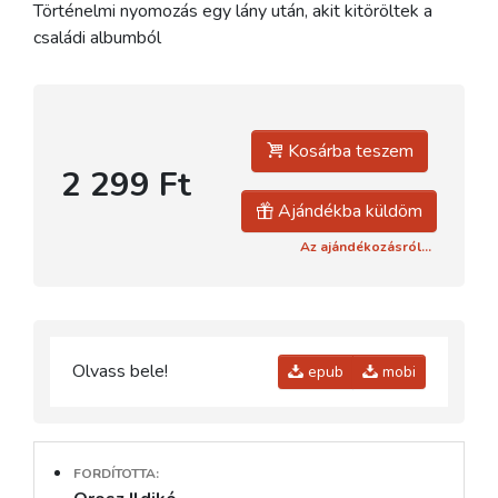
Történelmi nyomozás egy lány után, akit kitöröltek a
családi albumból
Kosárba teszem
2 299 Ft
Ajándékba küldöm
Az ajándékozásról...
Olvass bele!
epub
mobi
FORDÍTOTTA: