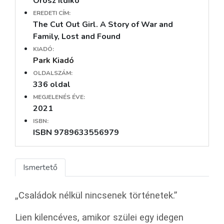
Orosz Ildikó
EREDETI CÍM:
The Cut Out Girl. A Story of War and
Family, Lost and Found
KIADÓ:
Park Kiadó
OLDALSZÁM:
336 oldal
MEGJELENÉS ÉVE:
2021
ISBN:
ISBN 9789633556979
Ismertető
„Családok nélkül nincsenek történetek.”
Lien kilencéves, amikor szülei egy idegen