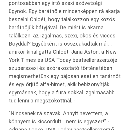
pontosabban egy irtó szexi szövetségi
ügynök. Egy barátnője mindenképpen rá akarja
beszélni Chloét, hogy találkozzon egy közös
barátnőjük bátyjával. De miért is akarna
találkozni az izgalmas, szexi, okos és vicces
Boyddal? Egyébként is összeakadtak már...
amikor kihallgatta Chloét. Jana Aston, a New
York Times és USA Today bestsellerszerzője
szuperszexi és szórakoztató történetében
megismerhetünk egy bájosan esetlen tanárnőt
és egy őrjítő alfa-hímet, akik bebizonyítják
egymásnak, hogy a fura sokkal izgalmasabb
tud lenni a megszokottnál. -
"Nincsenek rá szavak. Annyit nevettem, a
könnyem is kicsordult... nem is egyszer!" -
Adriana Locke, USA Today bestsellerszerző