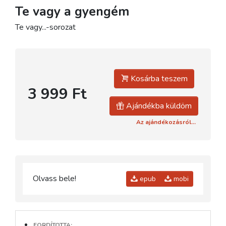
Te vagy a gyengém
Te vagy...-sorozat
Kosárba teszem
3 999 Ft
Ajándékba küldöm
Az ajándékozásról...
Olvass bele!
epub
mobi
FORDÍTOTTA: