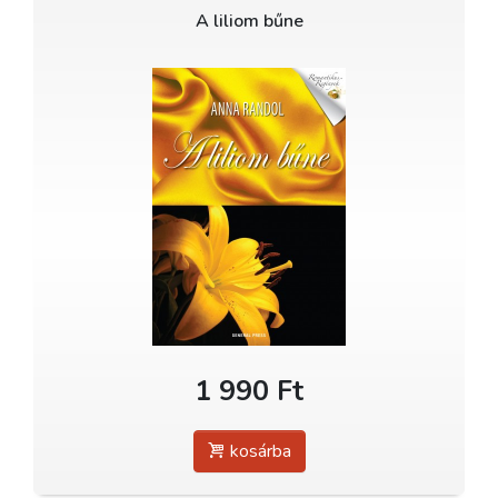
A liliom bűne
1 990 Ft
kosárba