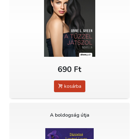
690 Ft
kosárba
A boldogság útja