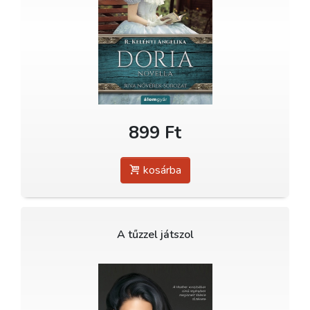
899 Ft
kosárba
A tűzzel játszol