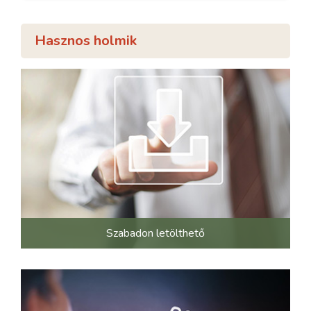
Hasznos holmik
Szabadon letölthető