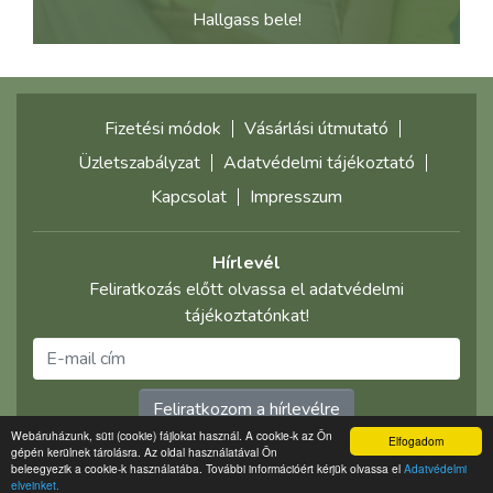
Hallgass bele!
Fizetési módok
Vásárlási útmutató
Üzletszabályzat
Adatvédelmi tájékoztató
Kapcsolat
Impresszum
Hírlevél
Feliratkozás előtt olvassa el adatvédelmi
tájékoztatónkat!
Feliratkozom a hírlevélre
Webáruházunk, süti (cookie) fájlokat használ. A cookie-k az Ön
Elfogadom
gépén kerülnek tárolásra. Az oldal használatával Ön
©2021 multimediaplaza.com
beleegyezik a cookie-k használatába. További információért kérjük olvassa el
Adatvédelmi
elveinket.