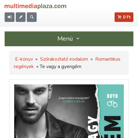
0 Ft
Menü
E-könyv
»
Szórakoztató irodalom
»
Romantikus
regények
» Te vagy a gyengém