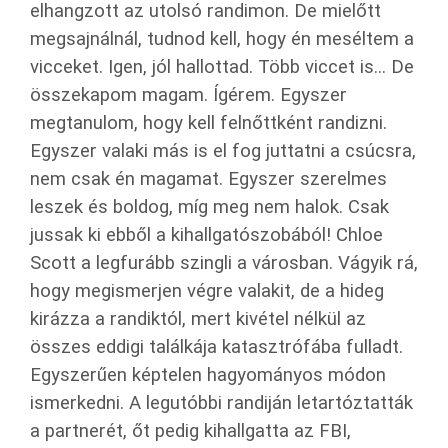
elhangzott az utolsó randimon. De mielőtt
megsajnálnál, tudnod kell, hogy én meséltem a
vicceket. Igen, jól hallottad. Több viccet is... De
összekapom magam. Ígérem. Egyszer
megtanulom, hogy kell felnőttként randizni.
Egyszer valaki más is el fog juttatni a csúcsra,
nem csak én magamat. Egyszer szerelmes
leszek és boldog, míg meg nem halok. Csak
jussak ki ebből a kihallgatószobából! Chloe
Scott a legfurább szingli a városban. Vágyik rá,
hogy megismerjen végre valakit, de a hideg
kirázza a randiktól, mert kivétel nélkül az
összes eddigi találkája katasztrófába fulladt.
Egyszerűen képtelen hagyományos módon
ismerkedni. A legutóbbi randiján letartóztatták
a partnerét, őt pedig kihallgatta az FBI,