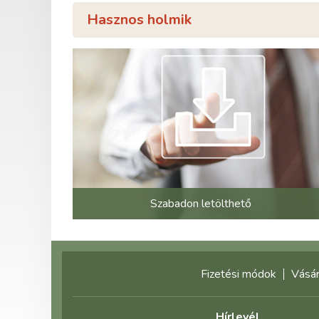
Hasznos holmik
Szabadon letölthető
Fizetési módok
Vásár
Hírlevél