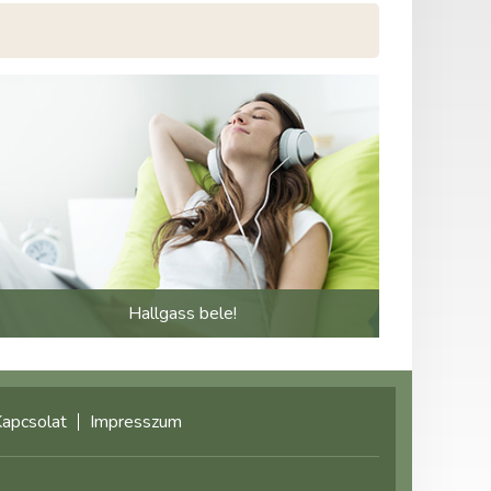
Hallgass bele!
apcsolat
Impresszum