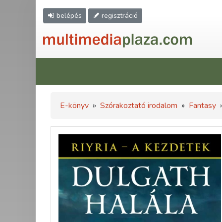
belépés
regisztráció
E-könyv
»
Szórakoztató irodalom
»
Fantasy
»