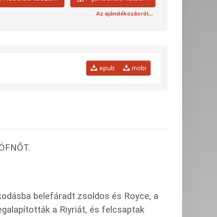
Az ajándékozásról...
epub
mobi
ÓFNŐT.
skodásba belefáradt zsoldos és Royce, a
galapították a Riyriát, és felcsaptak