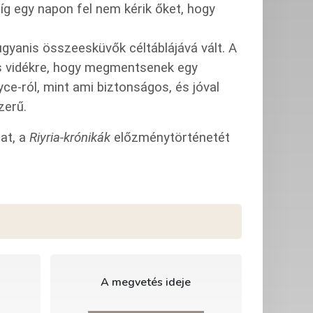
íg egy napon fel nem kérik őket, hogy
ugyanis összeesküvők céltáblájává vált. A
lyes vidékre, hogy megmentsenek egy
ce-ról, mint ami biztonságos, és jóval
zerű.
at, a
Riyria-krónikák
előzménytörténetét
A megvetés ideje