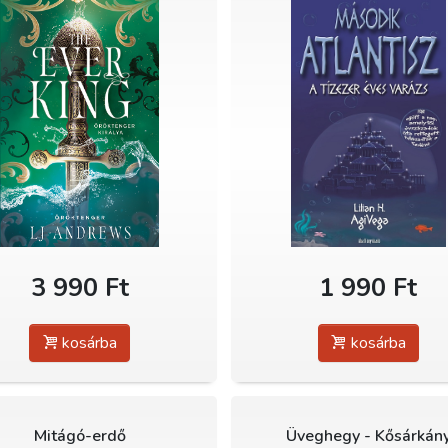
3 990 Ft
1 990 Ft
kosárba
kosárba
Mitágó-erdő
Üveghegy - Kősárkán