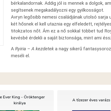
bérkalandornak. Addig jól is mennek a dolgok, am
segítsenek megakadályozni egy gyilkosságot.
Avryn legősibb nemesi családjának utolsó sarja 
két hősnek el kell utaznia egy elfeledett, rejté
titokzatos nőt. Ám ez a nő sokkal többet tud Roy
kevésbé érdekli a saját biztonsága, mint ami éss
A
Ryiria – A kezdetek
a nagy sikerű fantasysoroz
meséli el.
e Ever King - Öröktenger
A tízezer éves varázs
királya