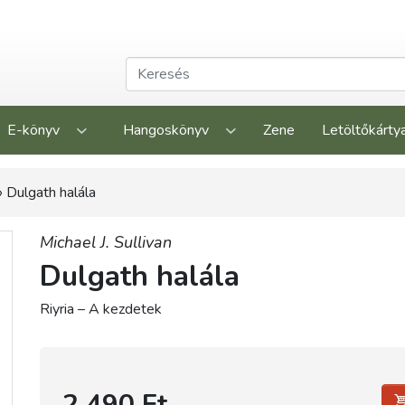
E-könyv
Hangoskönyv
Zene
Letöltőkárty
 Dulgath halála
Michael J. Sullivan
Dulgath halála
Riyria – A kezdetek
2 490 Ft