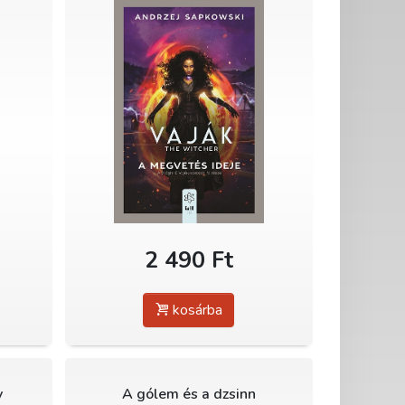
2 490 Ft
kosárba
y
A gólem és a dzsinn