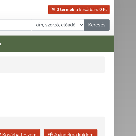
0 termék
a kosárban:
0 Ft
Keresés
a
Kosárba teszem
Ajándékba küldöm