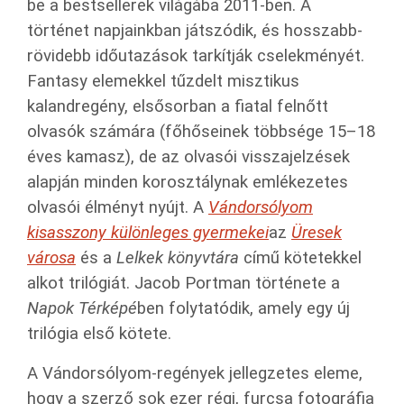
be a bestsellerek világába 2011-ben. A
történet napjainkban játszódik, és hosszabb-
rövidebb időutazások tarkítják cselekményét.
Fantasy elemekkel tűzdelt misztikus
kalandregény, elsősorban a fiatal felnőtt
olvasók számára (főhőseinek többsége 15–18
éves kamasz), de az olvasói visszajelzések
alapján minden korosztálynak emlékezetes
olvasói élményt nyújt. A
Vándorsólyom
kisasszony különleges gyermekei
az
Üresek
városa
és a
Lelkek könyvtára
című kötetekkel
alkot trilógiát. Jacob Portman története a
Napok Térképé
ben folytatódik, amely egy új
trilógia első kötete.
A Vándorsólyom-regények jellegzetes eleme,
hogy a szerző sok ezer régi, furcsa fotográfia