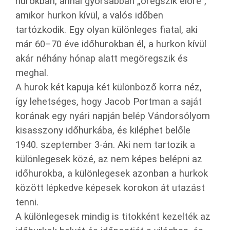
hurokban, annál gyorsabban „öregszik előre”,
amikor hurkon kívül, a valós időben
tartózkodik. Egy olyan különleges fiatal, aki
már 60–70 éve időhurokban él, a hurkon kívül
akár néhány hónap alatt megöregszik és
meghal.
A hurok két kapuja két különböző korra néz,
így lehetséges, hogy Jacob Portman a saját
korának egy nyári napján belép Vándorsólyom
kisasszony időhurkába, és kiléphet belőle
1940. szeptember 3-án. Aki nem tartozik a
különlegesek közé, az nem képes belépni az
időhurokba, a különlegesek azonban a hurkok
között lépkedve képesek korokon át utazást
tenni.
A különlegesek mindig is titokként kezelték az