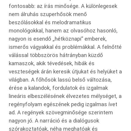
fontosabb: az írás minősége. A különlegesek
nem álruhás szuperhősök menő
beszólásokkal és melodramatikus
monológokkal, hanem az olvasóhoz hasonló,
nagyon is esendő „hétköznapi” emberek,
ismerős vágyakkal és problémákkal. A felnőtté
válással többszörös hátrányban küzdő
kamaszok, akik tévedések, hibák és
veszteségek árán keresik útjukat és helyüket a
világban. A főhősök lassú belső változása,
érése a kalandok, fordulatok és izgalmak
lineáris elbeszélésének élvezetes mélységet, a
regényfolyam egészének pedig izgalmas ívet
ad. A regények szövegminősége szerintem
nagyon jó. A narráció és a dialógusok
szórakoztatóak, néha meghatóak és