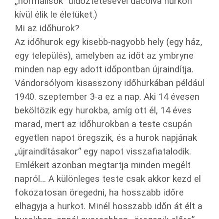
„normálisok” üldöztetésével dacolva hurkon
kívül élik le életüket.)
Mi az időhurok?
Az időhurok egy kisebb-nagyobb hely (egy ház,
egy település), amelyben az időt az ymbryne
minden nap egy adott időpontban újraindítja.
Vándorsólyom kisasszony időhurkában például
1940. szeptember 3-a ez a nap. Aki 14 évesen
beköltözik egy hurokba, amíg ott él, 14 éves
marad, mert az időhurokban a teste csupán
egyetlen napot öregszik, és a hurok napjának
„újraindításakor” egy napot visszafiatalodik.
Emlékeit azonban megtartja minden megélt
napról… A különleges teste csak akkor kezd el
fokozatosan öregedni, ha hosszabb időre
elhagyja a hurkot. Minél hosszabb időn át élt a