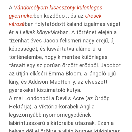
A
Vándorsólyom kisasszony különleges
gyermekei
ben kezdődött és az
Üresek
városá
ban folytatódott kaland izgalmas véget
ér a
Lelkek könyvtárá
ban. A történet elején a
tizenhat éves Jacob felismeri nagy erejű, új
képességét, és kisvártatva alámerül a
történelembe, hogy kimentse különleges
társait egy szigorúan őrzött erődből. Jacobot
az útján elkíséri Emma Bloom, a lángoló ujjú
lány, és Addison MacHenry, az elveszett
gyerekeket kiszimatoló kutya.
A mai Londonból a Devil’s Acre (az Ördög
Hektárja), a Viktória-korabeli Anglia
legszörnyűbb nyomornegyedének
labirintusszerű sikátoraiba utaznak. Ezen a
helyen dől el örökre a világ összes különleges