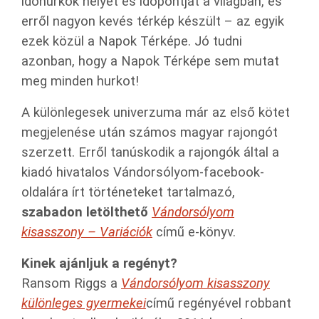
időhurkok helyét és időpontját a világban, és
erről nagyon kevés térkép készült – az egyik
ezek közül a Napok Térképe. Jó tudni
azonban, hogy a Napok Térképe sem mutat
meg minden hurkot!
A
különlegesek univerzuma már az első kötet
megjelenése után számos magyar rajongót
szerzett. Erről tanúskodik a rajongók által a
kiadó hivatalos Vándorsólyom-facebook-
oldalára írt történeteket tartalmazó,
szabadon letölthető
Vándorsólyom
kisasszony – Variációk
című e-könyv.
Kinek ajánljuk a regényt?
Ransom Riggs a
Vándorsólyom kisasszony
különleges gyermekei
című regényével robbant