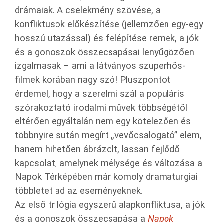
drámaiak. A cselekmény szövése, a
konfliktusok előkészítése (jellemzően egy-egy
hosszú utazással) és felépítése remek, a jók
és a gonoszok összecsapásai lenyűgözően
izgalmasak – ami a látványos szuperhős-
filmek korában nagy szó! Pluszpontot
érdemel, hogy a szerelmi szál a populáris
szórakoztató irodalmi művek többségétől
eltérően egyáltalán nem egy kötelezően és
többnyire sután megírt „vevőcsalogató” elem,
hanem hihetően ábrázolt, lassan fejlődő
kapcsolat, amelynek mélysége és változása a
Napok Térképében már komoly dramaturgiai
többletet ad az eseményeknek.
Az első trilógia egyszerű alapkonfliktusa, a jók
és a gonoszok összecsapása a
Napok