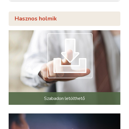
Hasznos holmik
Szabadon letölthető