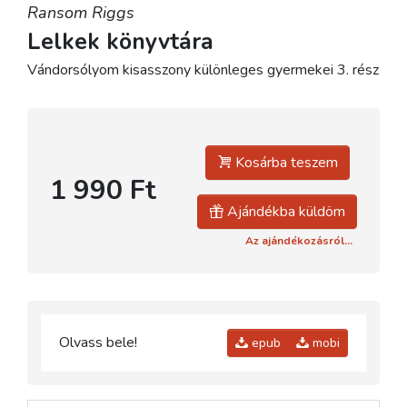
Ransom Riggs
Lelkek könyvtára
Vándorsólyom kisasszony különleges gyermekei 3. rész
Kosárba teszem
1 990 Ft
Ajándékba küldöm
Az ajándékozásról...
Olvass bele!
epub
mobi