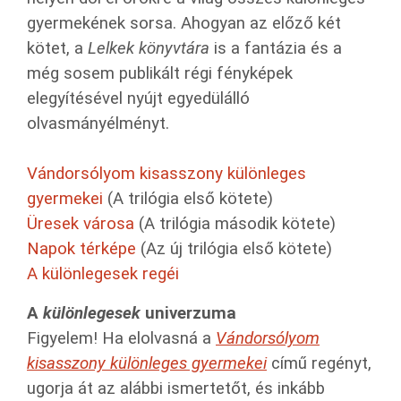
gyermekének sorsa. Ahogyan az előző két
kötet, a
Lelkek könyvtára
is a fantázia és a
még sosem publikált régi fényképek
elegyítésével nyújt egyedülálló
olvasmányélményt.
Vándorsólyom kisasszony különleges
gyermekei
(A trilógia első kötete)
Üresek városa
(A trilógia második kötete)
Napok térképe
(Az új trilógia első kötete)
A különlegesek regéi
A
különlegesek
univerzuma
Figyelem! Ha elolvasná a
Vándorsólyom
kisasszony különleges gyermekei
című regényt,
ugorja át az alábbi ismertetőt, és inkább