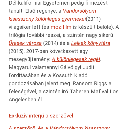
Dél-kaliforniai Egyetemen pedig filmezést
tanult. Első regénye, a
Vándorsólyom
kisasszony különleges gyermekei
(2011)
világsiker lett (és
mozifilm
is készült belőle). A
trilógia további részei, a szintén nagy sikerű
Üresek városa
(
2014) és a
Lelkek könyvtára
(2015). 2017-ben következett egy
mesegyűjtemény:
A különlegesek regéi
.
Magyarul valamennyi Gálvölgyi Judit
fordításában és a Kossuth Kiadó
gondozásában jelent meg. Ransom Riggs a
feleségével, a szintén író Tahereh Mafival Los
Angelesben él.
Exkluzív interjú a szerzővel
A szerzőről és a
Vándorsólyom kisasszony