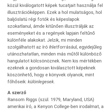
közül kiválogatott képek tucatjait használja fel
illusztrációképpen. Ezek a hol mulatságos, hol
baljóslatú régi fotók és képeslapok
szokatlanul, ámde kitűnően illusztrálják az
eseményeket és a regények lapjain feltűnő
különféle alakokat. Jelzik, mi minden
szolgálhatott az író ihletforrásául, egyidejűleg
utánozhatatlan, minden más műtől különböző
hangulatot kölcsönöznek. Nem kis mértékben
ezeknek a gondosan kiválasztott képeknek
köszönhető, hogy e könyvek olyanok, mint
főhőseik:
különlegesek
.
A szerző
Ransom Riggs (szül. 1979, Maryland, USA)
amerikai író, a Kenyon College-ben irodalmat, a