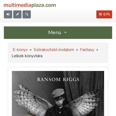
0 Ft
Menü
E-könyv
»
Szórakoztató irodalom
»
Fantasy
»
Lelkek könyvtára