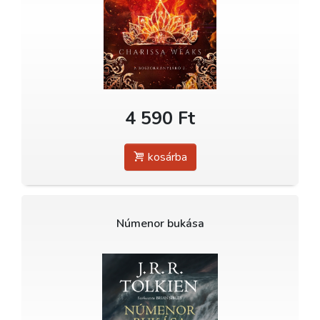
4 590 Ft
kosárba
Númenor bukása