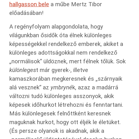
hallgasson bel
e
a műbe Mertz Tibor
előadásában!
A regényfolyam alapgondolata, hogy
világunkban ősidők óta élnek különleges
képességekkel rendelkező emberek, akiket a
különleges adottságokkal nem rendelkező
„normálisok” üldöznek, mert félnek tőlük. Sok
különleges
t már gyerek-, illetve
kamaszkorában megkeresnek és „szárnyaik
alá vesznek” az
ymbryné
k, azaz a madárrá
változni tudó különleges asszonyok, akik
képesek időhurkot létrehozni és fenntartani.
Más különlegesek felnőttként keresnek
maguknak hurkot, hogy ott éljék le életüket.
(És persze olyanok is akadnak, akik a