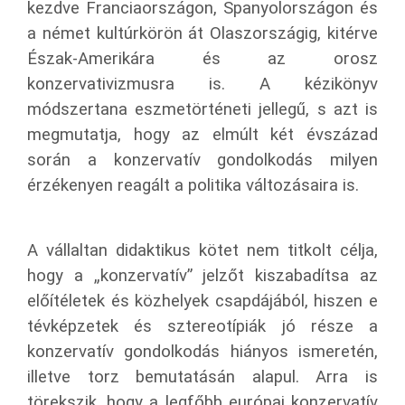
kezdve Franciaországon, Spanyolországon és
a német kultúrkörön át Olaszországig, kitérve
Észak-Amerikára és az orosz
konzervativizmusra is. A kézikönyv
módszertana eszmetörténeti jellegű, s azt is
megmutatja, hogy az elmúlt két évszázad
során a konzervatív gondolkodás milyen
érzékenyen reagált a politika változásaira is.
A vállaltan didaktikus kötet nem titkolt célja,
hogy a „konzervatív” jelzőt kiszabadítsa az
előítéletek és közhelyek csapdájából, hiszen e
tévképzetek és sztereotípiák jó része a
konzervatív gondolkodás hiányos ismeretén,
illetve torz bemutatásán alapul. Arra is
törekszik, hogy a legfőbb európai konzervatív