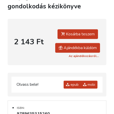
gondolkodás kézikönyve
Kosárba teszem
2 143 Ft
Ajándékba küldöm
Az ajándékozásról...
Olvass bele!
epub
mobi
ISBN:
9789635315260