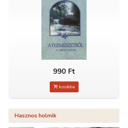
990 Ft
kosárba
Hasznos holmik