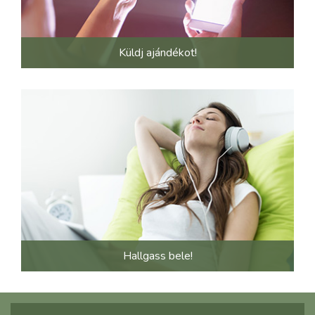
Küldj ajándékot!
Hallgass bele!