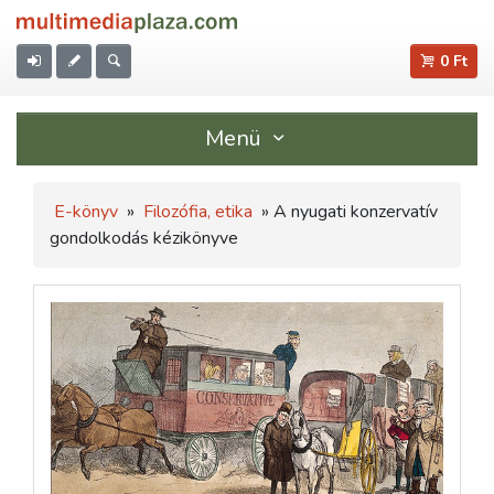
0 Ft
Menü
E-könyv
»
Filozófia, etika
» A nyugati konzervatív
gondolkodás kézikönyve