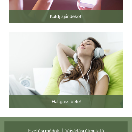
Küldj ajándékot!
Hallgass bele!
Fizetési módok
Vásárlási útmutató