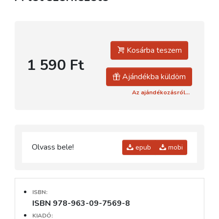
Kosárba teszem
1 590 Ft
Ajándékba küldöm
Az ajándékozásról...
Olvass bele!
epub
mobi
ISBN:
ISBN 978-963-09-7569-8
KIADÓ: