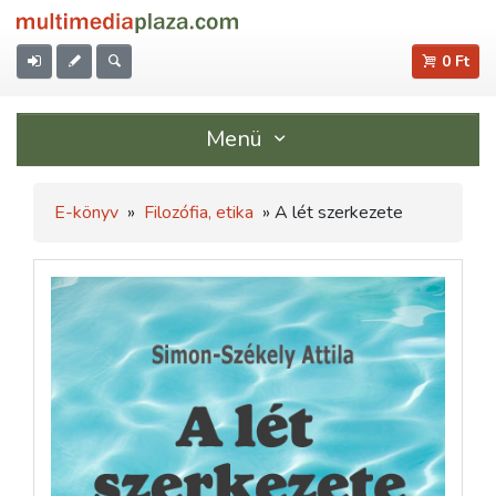
0 Ft
Menü
E-könyv
»
Filozófia, etika
» A lét szerkezete