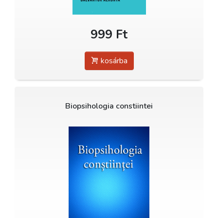
999 Ft
kosárba
Biopsihologia constiintei