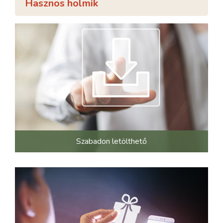
Hasznos holmik
Szabadon letölthető