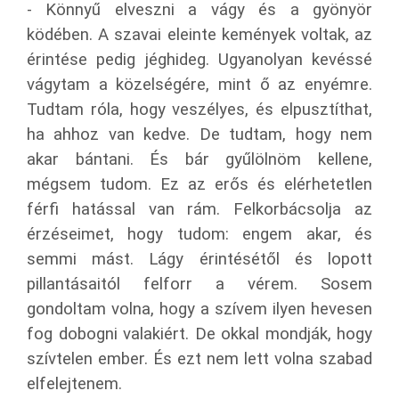
- Könnyű elveszni a vágy és a gyönyör
ködében. A szavai eleinte kemények voltak, az
érintése pedig jéghideg. Ugyanolyan kevéssé
vágytam a közelségére, mint ő az enyémre.
Tudtam róla, hogy veszélyes, és elpusztíthat,
ha ahhoz van kedve. De tudtam, hogy nem
akar bántani. És bár gyűlölnöm kellene,
mégsem tudom. Ez az erős és elérhetetlen
férfi hatással van rám. Felkorbácsolja az
érzéseimet, hogy tudom: engem akar, és
semmi mást. Lágy érintésétől és lopott
pillantásaitól felforr a vérem. Sosem
gondoltam volna, hogy a szívem ilyen hevesen
fog dobogni valakiért. De okkal mondják, hogy
szívtelen ember. És ezt nem lett volna szabad
elfelejtenem.