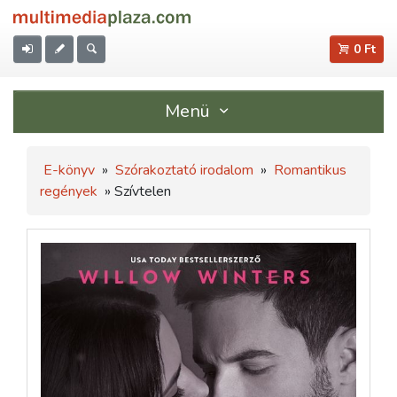
0 Ft
Menü
E-könyv
»
Szórakoztató irodalom
»
Romantikus
regények
» Szívtelen