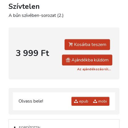
Szívtelen
A bűn szívében-sorozat (2.)
Kosárba teszem
3 999 Ft
Ajándékba küldöm
Az ajándékozásról...
Olvass bele!
epub
mobi
FORDÍTOTTA: