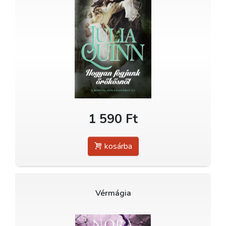
1 590 Ft
kosárba
Vérmágia