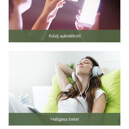
Küldj ajándékot!
Hallgass bele!