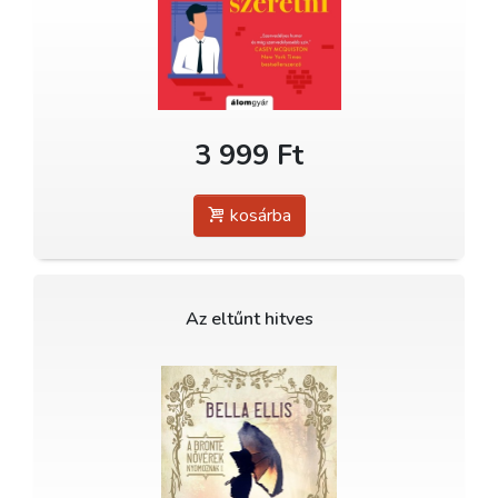
3 999 Ft
kosárba
Az eltűnt hitves