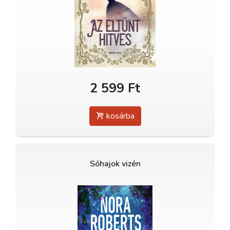
2 599 Ft
kosárba
Sóhajok vizén