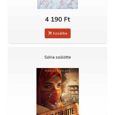
4 190 Ft
kosárba
Szíria szülötte