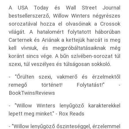
A USA Today és Wall Street Journal
bestsellerszerző, Willow Winters négyrészes
sorozatával hozza el olvasóinak a Crossok
világát. A hatalomért folytatott háborúban
Carternek és Ariának a kettejük harcát is meg
kell vívniuk, és megpróbáltatásaiknak még
koránt sincs vége. A bűn szívében-sorozat túl
szexi, túl veszélyes és túlságosan sokkoló.
- "Őrülten szexi, vakmerő és érzelmektől
remegő történet! Folytatást!" -
BookTwinsReviews
- "Willow Winters lenyűgöző karakterekkel
lepett meg minket." - Rox Reads
- "Willow lenyűgöző őszinteséggel, érzelemmel