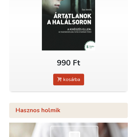
990 Ft
kosárba
Hasznos holmik