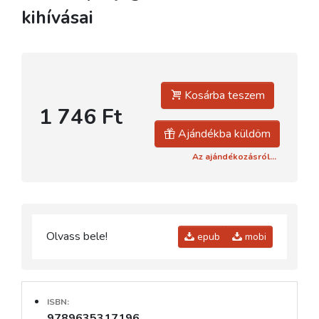
kihívásai
Kosárba teszem
1 746 Ft
Ajándékba küldöm
Az ajándékozásról...
Olvass bele!
epub
mobi
ISBN:
9789635317196