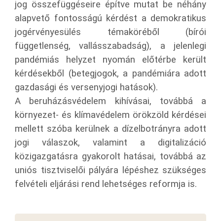
jog összefüggéseire építve mutat be néhány
alapvető fontosságú kérdést a demokratikus
jogérvényesülés témaköréből (bírói
függetlenség, vallásszabadság), a jelenlegi
pandémiás helyzet nyomán előtérbe került
kérdésekből (betegjogok, a pandémiára adott
gazdasági és versenyjogi hatások).
A beruházásvédelem kihívásai, továbbá a
környezet- és klímavédelem örökzöld kérdései
mellett szóba kerülnek a dízelbotrányra adott
jogi válaszok, valamint a digitalizáció
közigazgatásra gyakorolt hatásai, továbbá az
uniós tisztviselői pályára lépéshez szükséges
felvételi eljárási rend lehetséges reformja is.