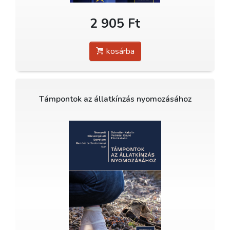
2 905 Ft
kosárba
Támpontok az állatkínzás nyomozásához