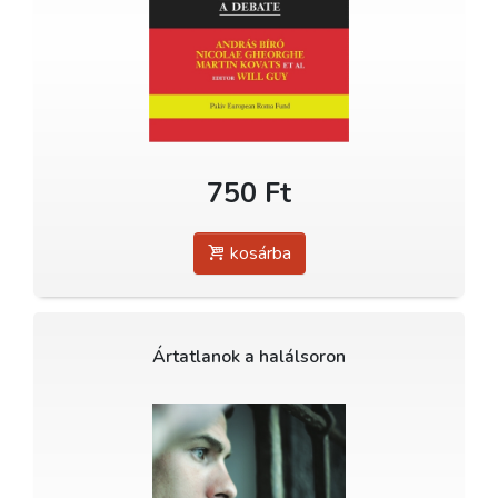
750 Ft
kosárba
Ártatlanok a halálsoron