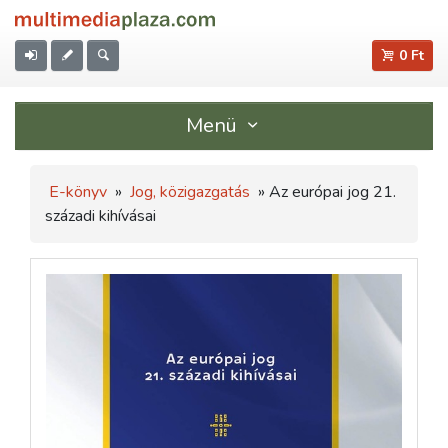
0 Ft
Menü
E-könyv
»
Jog, közigazgatás
» Az európai jog 21.
századi kihívásai