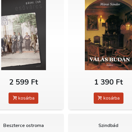
2 599 Ft
1 390 Ft
kosárba
kosárba
Beszterce ostroma
Szindbád