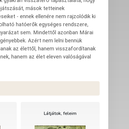
lők gyakran visszatérő tapasztalata, hogy
játszását, mások tetteinek
seiket - ennek ellenére nem rajzolódik ki
kolható hatóerők egységes rendszere,
gyarázat sem. Mindettől azonban Márai
gényebbek. Azért nem lelni bennük
ítanak az élettől, hanem visszafordítanak
nek, hanem az élet eleven valóságával
Látjátok, feleim