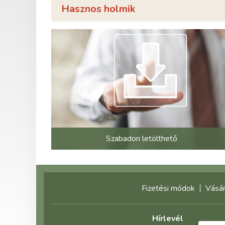
Hasznos holmik
Szabadon letölthető
Fizetési módok
Vásár
Hírlevél