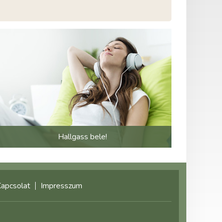
Hallgass bele!
apcsolat
Impresszum