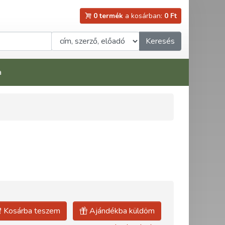
0 termék
a kosárban:
0 Ft
Keresés
a
Kosárba teszem
Ajándékba küldöm