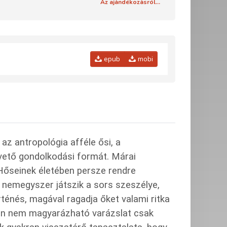
Az ajándékozásról...
epub
mobi
az antropológia afféle ősi, a
vető gondolkodási formát. Márai
Hőseinek életében persze rendre
 nemegyszer játszik a sors szeszélye,
ténés, magával ragadja őket valami ritka
an nem magyarázható varázslat csak