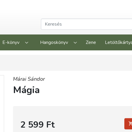
E-könyv
Hangoskönyv
Zene
Letöltőkárty
Márai Sándor
Mágia
2 599 Ft