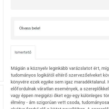
Olvass bele!
Ismertető
Mágián a köznyelv leginkább varázslatot ért, míg 
tudományos logikától eltérő szervezőelveket kö
könyvére ezek egyike sem igaz maradéktalanul. 
előfordulnak váratlan események, a szereplőkkel
vagy éppen megigézi őket egy-egy különleges tör
élmény - ám szigorúan vett csoda, tudományos