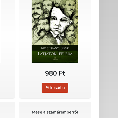
980 Ft
kosárba
Mese a szamáremberről