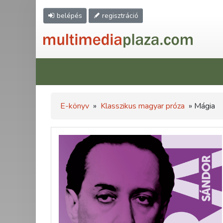
belépés
regisztráció
E-könyv
»
Klasszikus magyar próza
» Mágia