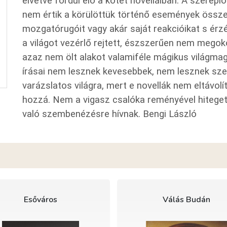
elvétve fordul elő a kötet novelláiban. A szerep
nem értik a körülöttük történő események össze
mozgatórugóit vagy akár saját reakcióikat s érzé
a világot vezérlő rejtett, észszerűen nem mego
azaz nem ölt alakot valamiféle mágikus világma
írásai nem lesznek kevesebbek, nem lesznek sze
varázslatos világra, mert e novellák nem eltávol
hozzá. Nem a vigasz csalóka reményével hiteget
való szembenézésre hívnak. Bengi László
Esőváros
Válás Budán