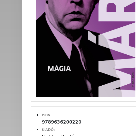
ISBN:
9789636200220
KIADÓ: