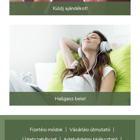
Küldj ajándékot!
Hallgass bele!
Fizetési módok
Vásárlási útmutató
Üzletszabályzat
Adatvédelmi tájékoztató