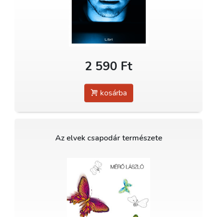
2 590 Ft
kosárba
Az elvek csapodár természete