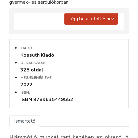
gyermek- és serdülőkorban
Lépj be a letöltéshez
KIADÓ:
Kossuth Kiadó
OLDALSZÁM:
325 oldal
MEGJELENÉS ÉVE:
2022
ISBN:
ISBN 9789635449552
Ismertető
Hiánypótló munkát tart kezében az olvasó. A