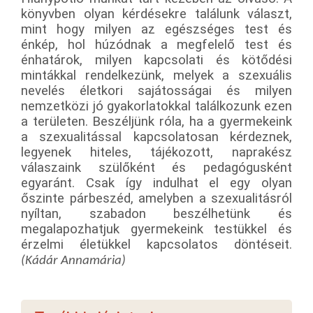
könyvben olyan kérdésekre találunk választ,
mint hogy milyen az egészséges test és
énkép, hol húzódnak a megfelelő test és
énhatárok, milyen kapcsolati és kötődési
mintákkal rendelkezünk, melyek a szexuális
nevelés életkori sajátosságai és milyen
nemzetközi jó gyakorlatokkal találkozunk ezen
a területen. Beszéljünk róla, ha a gyermekeink
a szexualitással kapcsolatosan kérdeznek,
legyenek hiteles, tájékozott, naprakész
válaszaink szülőként és pedagógusként
egyaránt. Csak így indulhat el egy olyan
őszinte párbeszéd, amelyben a szexualitásról
nyíltan, szabadon beszélhetünk és
megalapozhatjuk gyermekeink testükkel és
érzelmi életükkel kapcsolatos döntéseit.
(Kádár Annamária)