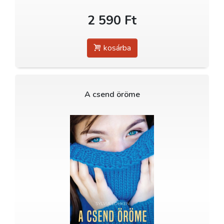
2 590 Ft
kosárba
A csend öröme