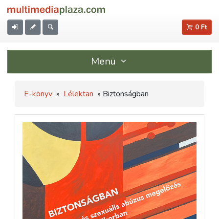
0 Ft
Menü
E-könyv
»
Lélektan
» Biztonságban