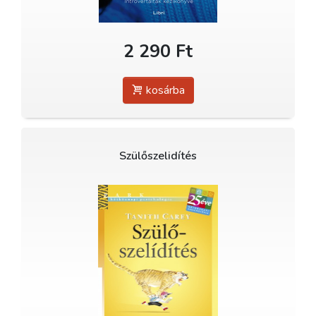
2 290 Ft
kosárba
Szülőszelidítés