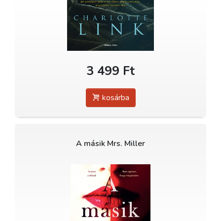
3 499 Ft
kosárba
A másik Mrs. Miller