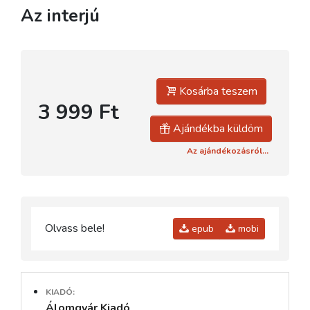
Az interjú
Kosárba teszem
3 999 Ft
Ajándékba küldöm
Az ajándékozásról...
Olvass bele!
epub
mobi
KIADÓ:
Álomgyár Kiadó