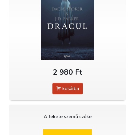
2 980 Ft
kosárba
A fekete szemű szőke