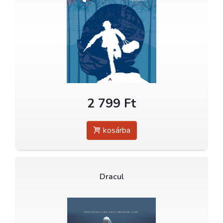
2 799 Ft
kosárba
Dracul