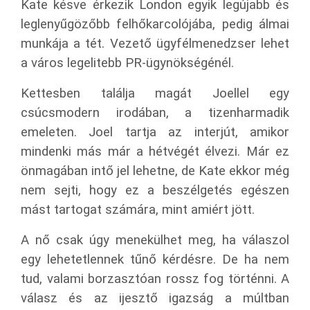
Kate késve érkezik London egyik legújabb és
leglenyűgözőbb felhőkarcolójába, pedig álmai
munkája a tét. Vezető ügyfélmenedzser lehet
a város legelitebb PR-ügynökségénél.
Kettesben találja magát Joellel egy
csúcsmodern irodában, a tizenharmadik
emeleten. Joel tartja az interjút, amikor
mindenki más már a hétvégét élvezi. Már ez
önmagában intő jel lehetne, de Kate ekkor még
nem sejti, hogy ez a beszélgetés egészen
mást tartogat számára, mint amiért jött.
A nő csak úgy menekülhet meg, ha válaszol
egy lehetetlennek tűnő kérdésre. De ha nem
tud, valami borzasztóan rossz fog történni. A
válasz és az ijesztő igazság a múltban