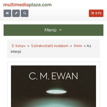
0 Ft
Menü
E-könyv
»
Szórakoztató irodalom
»
Krimi
» Az
interjú