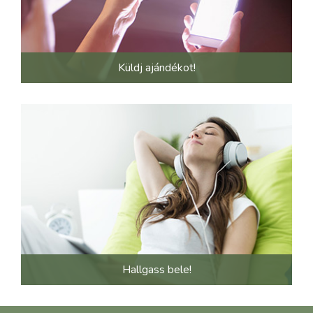
Küldj ajándékot!
Hallgass bele!