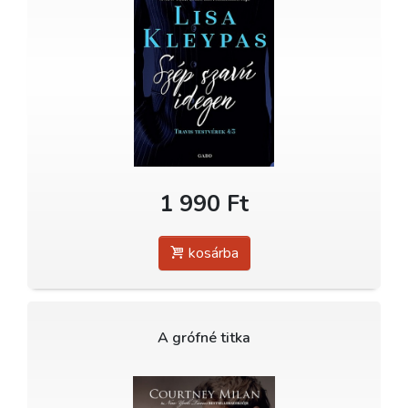
1 990 Ft
kosárba
A grófné titka