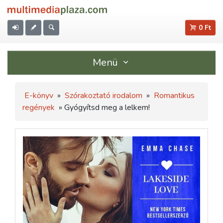
0 Ft
Menü
E-könyv
»
Szórakoztató irodalom
»
Romantikus
regények
» Gyógyítsd meg a lelkem!