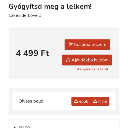
Gyógyítsd meg a lelkem!
Lakeside Love 3.
Kosárba teszem
4 499 Ft
Ajándékba küldöm
Az ajándékozásról...
Olvass bele!
epub
mobi
KIADÓ: