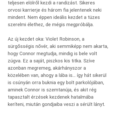
teljesen elölről kezdi a randizást. Sikeres
orvosi karrierje és három fia jelentenek neki
mindent. Nem éppen ideális kezdet a tüzes
szerelmi élethez, de mégis megpróbálja.
Az új kezdet oka: Violet Robinson, a
sürgősségis nővér, aki semmiképp nem akarta,
hogy Connor megtudja, mindig is bele volt
zúgva. Ez a saját, piszkos kis titka. Szíve
azonban megremeg, akárhányszor a
közelében van, ahogy a lába is… így hát sikerül
is csúnyán orra buknia egy bolt parkolójában,
aminek Connor is szemtanúja, és akit rég
tapasztalt érzések kezdenek hatalmába
keríteni, miután gondjaiba veszi a sérült lányt.