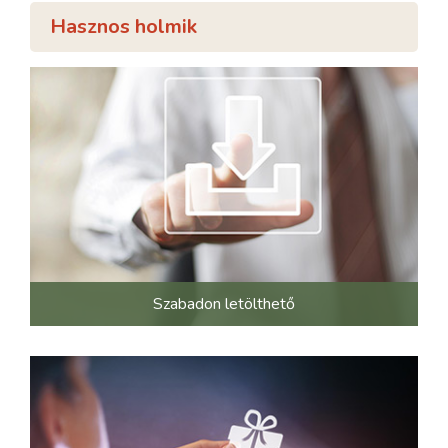
Hasznos holmik
Szabadon letölthető