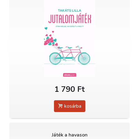
1 790 Ft
kosárba
Játék a havason