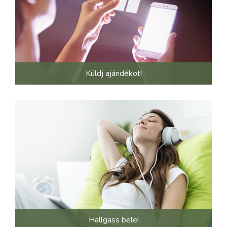
Küldj ajándékot!
Hallgass bele!