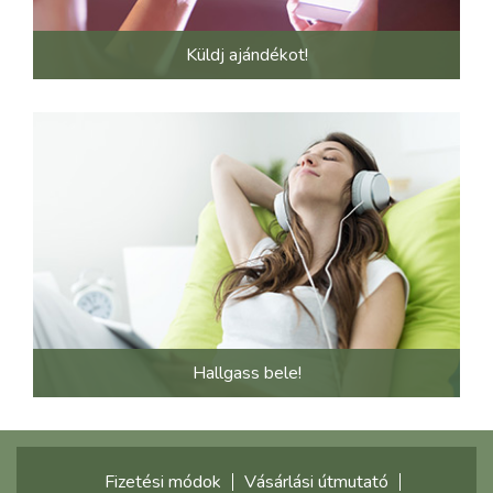
Küldj ajándékot!
Hallgass bele!
Fizetési módok
Vásárlási útmutató