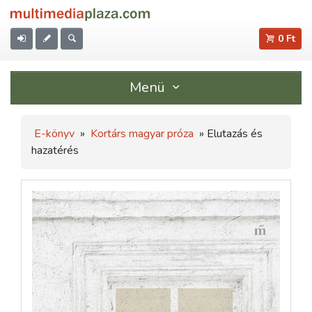
0 Ft
Menü
E-könyv
»
Kortárs magyar próza
» Elutazás és
hazatérés