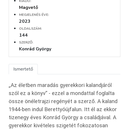
KIADÓ:
Magvető
MEGJELENÉS ÉVE:
2023
OLDALSZÁM:
144
SZERZŐ:
Konrád György
Ismertető
„Az életben maradás gyerekkori kalandjáról
szól ez a könyv” - ezzel a mondattal foglalta
össze önéletrajzi regényét a szerző. A kaland
1944-ben indul Berettyóújfalun. Itt él az ekkor
tizenegy éves Konrád György a családjával. A
gyerekkor kivételes szigetét fokozatosan