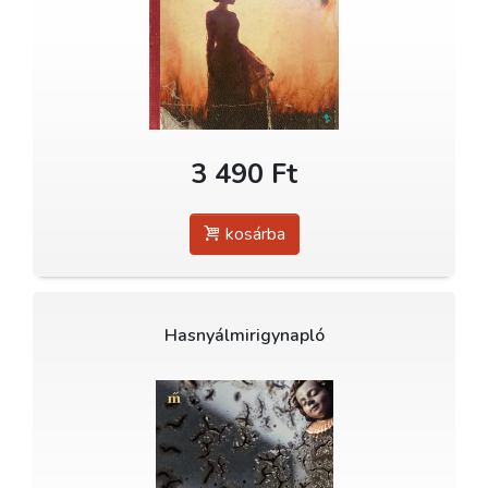
3 490 Ft
kosárba
Hasnyálmirigynapló