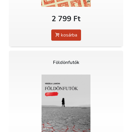
2 799 Ft
kosárba
Földönfutók