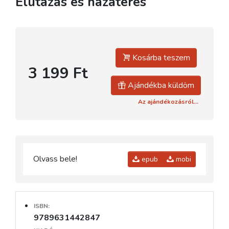
Elutazás és hazatérés
Kosárba teszem
3 199 Ft
Ajándékba küldöm
Az ajándékozásról...
Olvass bele!
epub
mobi
ISBN:
9789631442847