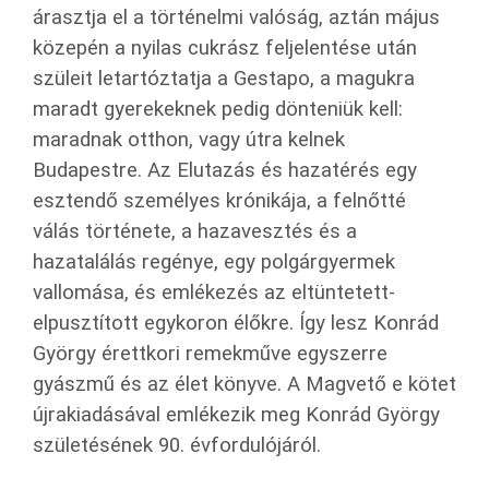
árasztja el a történelmi valóság, aztán május
közepén a nyilas cukrász feljelentése után
szüleit letartóztatja a Gestapo, a magukra
maradt gyerekeknek pedig dönteniük kell:
maradnak otthon, vagy útra kelnek
Budapestre. Az Elutazás és hazatérés egy
esztendő személyes krónikája, a felnőtté
válás története, a hazavesztés és a
hazatalálás regénye, egy polgárgyermek
vallomása, és emlékezés az eltüntetett-
elpusztított egykoron élőkre. Így lesz Konrád
György érettkori remekműve egyszerre
gyászmű és az élet könyve. A Magvető e kötet
újrakiadásával emlékezik meg Konrád György
születésének 90. évfordulójáról.