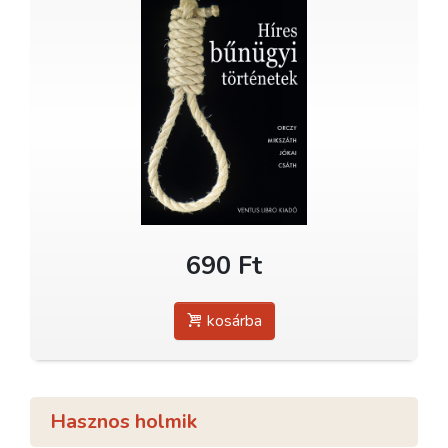
690 Ft
kosárba
Hasznos holmik