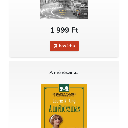
1 999 Ft
kosárba
A méhészinas