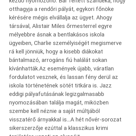
kezdő nyomozónő. Bár feltett szándéka, hogy
otthagyja a rendőri pályát, egykori főnöke
kérésére mégis elvállalja az ügyet. Ahogy
társával, Alistair Miles őrmesterrel egyre
mélyebbre ásnak a bentlakásos iskola
ügyeiben, Charlie személyiségét megismerve
rá kell jönniük, hogy a kisebb diákokat
bántalmazó, arrogáns fiú halálát sokan
kívánhatták.Az események újabb, váratlan
fordulatot vesznek, és lassan fény derül az
iskola történetének sötét titkára is. Jazz
eddigi pályafutásának legizgalmasabb
nyomozásában találja magát, miközben
szembe kell néznie a saját múltjából
visszatérő árnyakkal is...A hét nővér-sorozat
sikerszerzője ezúttal a klasszikus krimi