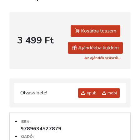
Kosárba teszem
3 499 Ft
Ajándékba küldöm
Az ajándékozásról...
Olvass bele!
epub
mobi
ISBN:
9789634527879
KIADÓ: