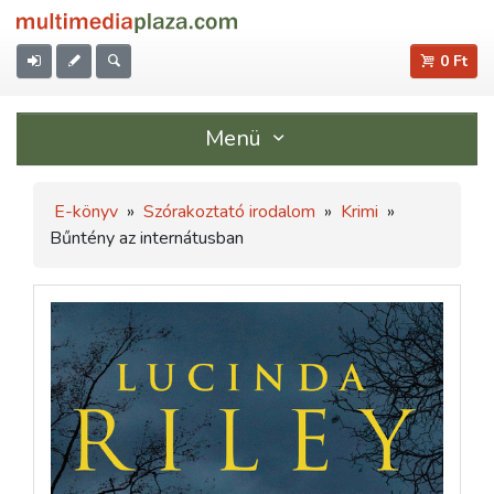
0 Ft
Menü
E-könyv
»
Szórakoztató irodalom
»
Krimi
»
Bűntény az internátusban