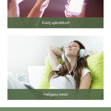
Küldj ajándékot!
Hallgass bele!