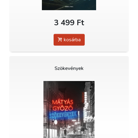
3 499 Ft
kosárba
Szökevények