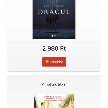
2 980 Ft
kosárba
A holtak titkai