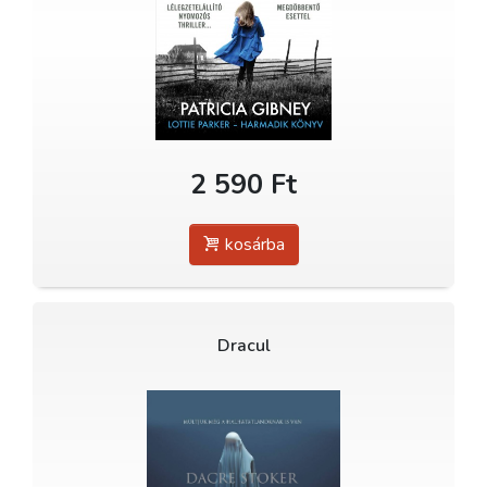
2 590 Ft
kosárba
Dracul