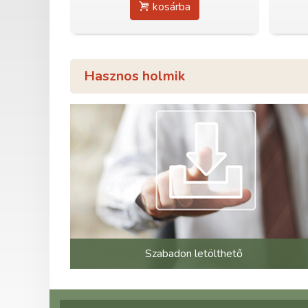
kosárba
Hasznos holmik
Szabadon letölthető