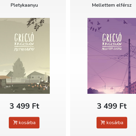
Pletykaanyu
Mellettem elférsz
3 499 Ft
3 499 Ft
kosárba
kosárba