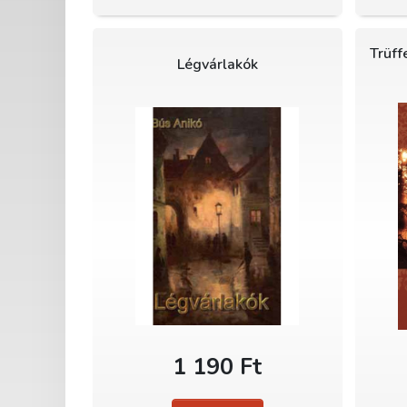
Trüff
Légvárlakók
1 190 Ft