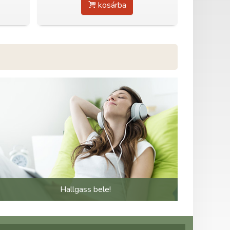
kosárba
Hallgass bele!