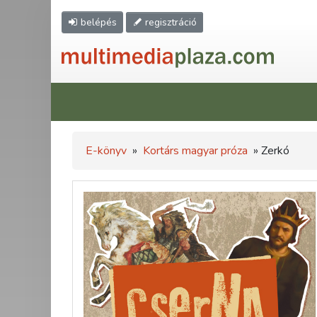
belépés
regisztráció
E-könyv
»
Kortárs magyar próza
» Zerkó