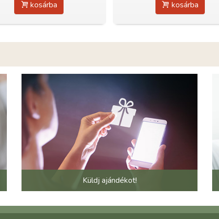
kosárba
kosárba
Küldj ajándékot!