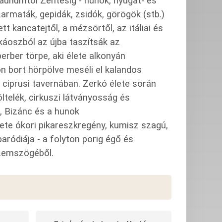
aunumtól Zentesig - hunok, nyugat- és
zarmaták, gepidák, zsidók, görögök (stb.)
 kancatejtől, a mézsörtől, az itáliai és
i káoszból az újba taszítsák az
rber törpe, aki élete alkonyán
on bort hörpölve meséli el kalandos
 ciprusi tavernában. Zerkó élete során
ltelék, cirkuszi látványosság és
, Bizánc és a hunok
te ókori pikareszkregény, kumisz szagú,
aródiája - a folyton porig égő és
szemszögéből.