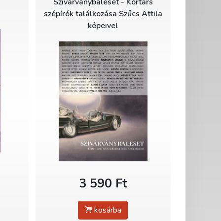
Szivárványbaleset - Kortárs
szépírók találkozása Szűcs Attila
képeivel
3 590 Ft
kosárba