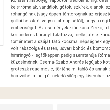
Konstantinápolyig, Hippótól Mediolanumig, Catal
keletrómaiak, vandálok, gótok, szkírek, alánok, s
rohangálnak (vagy éppen tántorognak az erjesztett
galliai boroktól vagy a táltospipától), hogy a rég
emberiséget. Az események krónikása Zerkó, a be
korianderes bárányt falatozva, mellé jóféle Ikari
történeteit a száját tátó kocsmai népségnek egy
volt rabszolga és isten, udvari bohóc és börtöntö
hímringyó - legfőképpen pedig szemtanúja Róma
küzdelmének. Cserna-Szabó András legújabb köte
groteszk road movie, történelmi tabló és annak p
hamvaiból mindig újraéledő világ egy kisember 