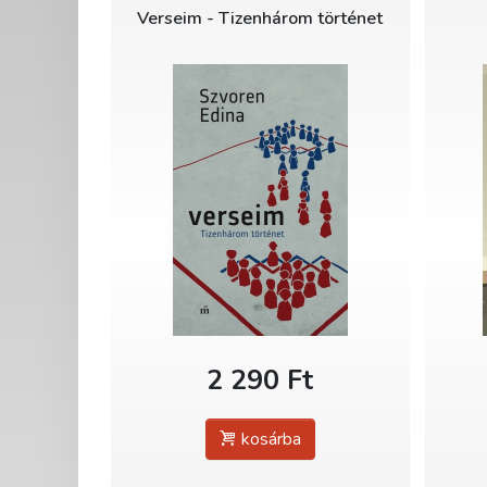
Verseim - Tizenhárom történet
2 290 Ft
kosárba