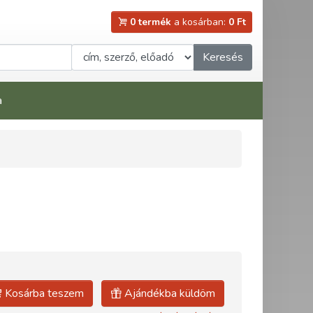
0 termék
a kosárban:
0 Ft
Keresés
a
Kosárba teszem
Ajándékba küldöm