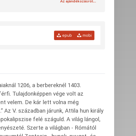
Az ajándékozásról...
epub
mobi
aiaknál 1206, a berbereknél 1403.
érfi. Tulajdonképpen vége volt az
t velem. De kár lett volna még
 Az V. században járunk, Attila hun király
kalipszise felé száguld. A világ lángol,
enyészeté. Szerte a világban - Rómától