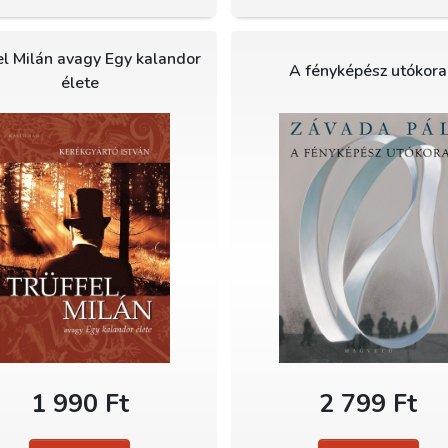
el Milán avagy Egy kalandor
A fényképész utókora
élete
1 990 Ft
2 799 Ft