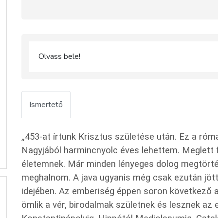
Olvass bele!
Ismertető
„453-at írtunk Krisztus születése után. Ez a róm
Nagyjából harmincnyolc éves lehettem. Meglett f
életemnek. Már minden lényeges dolog megtörtén
meghalnom. A java ugyanis még csak ezután jött.”
idejében. Az emberiség éppen soron következő apo
ömlik a vér, birodalmak születnek és lesznek az 