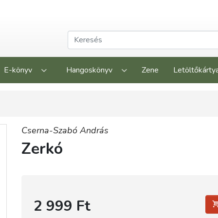
E-könyv
Hangoskönyv
Zene
Letöltőkárty
Cserna-Szabó András
Zerkó
2 999 Ft