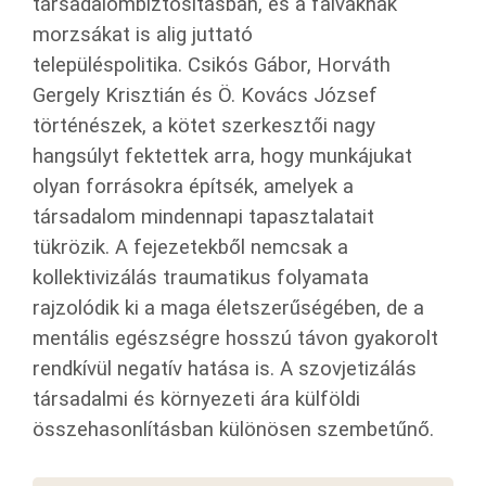
társadalombiztosításban, és a falvaknak
morzsákat is alig juttató
településpolitika. Csikós Gábor, Horváth
Gergely Krisztián és Ö. Kovács József
történészek, a kötet szerkesztői nagy
hangsúlyt fektettek arra, hogy munkájukat
olyan forrásokra építsék, amelyek a
társadalom mindennapi tapasztalatait
tükrözik. A fejezetekből nemcsak a
kollektivizálás traumatikus folyamata
rajzolódik ki a maga életszerűségében, de a
mentális egészségre hosszú távon gyakorolt
rendkívül negatív hatása is. A szovjetizálás
társadalmi és környezeti ára külföldi
összehasonlításban különösen szembetűnő.