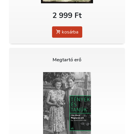
2 999 Ft
kosárba
Megtartó erő