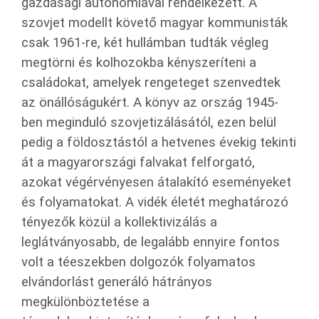
gazdasági autonómiával rendelkezett. A
szovjet modellt követő magyar kommunisták
csak 1961-re, két hullámban tudták végleg
megtörni és kolhozokba kényszeríteni a
családokat, amelyek rengeteget szenvedtek
az önállóságukért. A könyv az ország 1945-
ben meginduló szovjetizálásától, ezen belül
pedig a földosztástól a hetvenes évekig tekinti
át a magyarországi falvakat felforgató,
azokat végérvényesen átalakító eseményeket
és folyamatokat. A vidék életét meghatározó
tényezők közül a kollektivizálás a
leglátványosabb, de legalább ennyire fontos
volt a téeszekben dolgozók folyamatos
elvándorlást generáló hátrányos
megkülönböztetése a