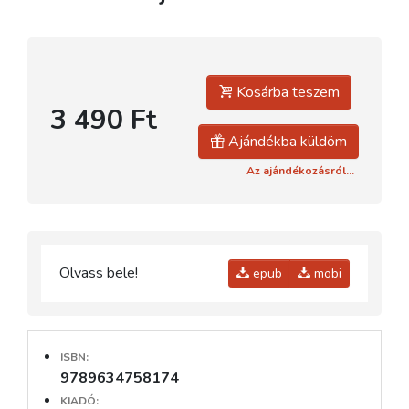
Kosárba teszem
3 490 Ft
Ajándékba küldöm
Az ajándékozásról...
Olvass bele!
epub
mobi
ISBN:
9789634758174
KIADÓ: