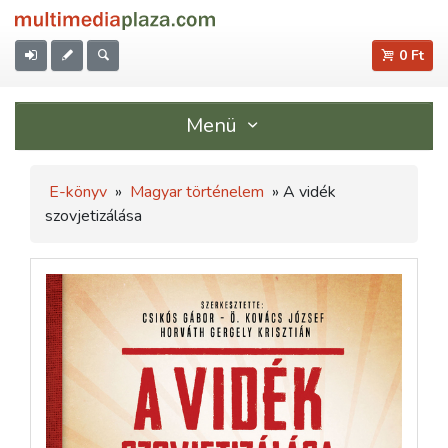
0 Ft
Menü
E-könyv
»
Magyar történelem
» A vidék
szovjetizálása