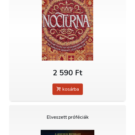
2 590 Ft
kosárba
Elveszett próféciák