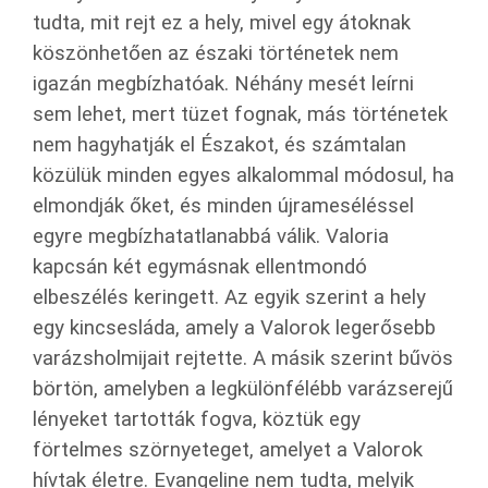
tudta, mit rejt ez a hely, mivel egy átoknak
köszönhetően az északi történetek nem
igazán megbízhatóak. Néhány mesét leírni
sem lehet, mert tüzet fognak, más történetek
nem hagyhatják el Északot, és számtalan
közülük minden egyes alkalommal módosul, ha
elmondják őket, és minden újrameséléssel
egyre megbízhatatlanabbá válik. Valoria
kapcsán két egymásnak ellentmondó
elbeszélés keringett. Az egyik szerint a hely
egy kincsesláda, amely a Valorok legerősebb
varázsholmijait rejtette. A másik szerint bűvös
börtön, amelyben a legkülönfélébb varázserejű
lényeket tartották fogva, köztük egy
förtelmes szörnyeteget, amelyet a Valorok
hívtak életre. Evangeline nem tudta, melyik