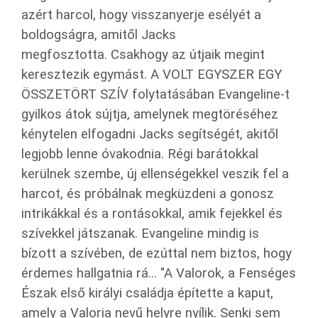
azért harcol, hogy visszanyerje esélyét a
boldogságra, amitől Jacks
megfosztotta. Csakhogy az útjaik megint
keresztezik egymást. A VOLT EGYSZER EGY
ÖSSZETÖRT SZÍV folytatásában Evangeline-t
gyilkos átok sújtja, amelynek megtöréséhez
kénytelen elfogadni Jacks segítségét, akitől
legjobb lenne óvakodnia. Régi barátokkal
kerülnek szembe, új ellenségekkel veszik fel a
harcot, és próbálnak megküzdeni a gonosz
intrikákkal és a rontásokkal, amik fejekkel és
szívekkel játszanak. Evangeline mindig is
bízott a szívében, de ezúttal nem biztos, hogy
érdemes hallgatnia rá... "A Valorok, a Fenséges
Észak első királyi családja építette a kaput,
amely a Valoria nevű helyre nyílik. Senki sem