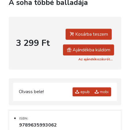
A soha többé balladája
Kosárba teszem
3 299 Ft
Ajándékba küldöm
Az ajándékozásról...
Olvass bele!
epub
mobi
ISBN:
9789635993062