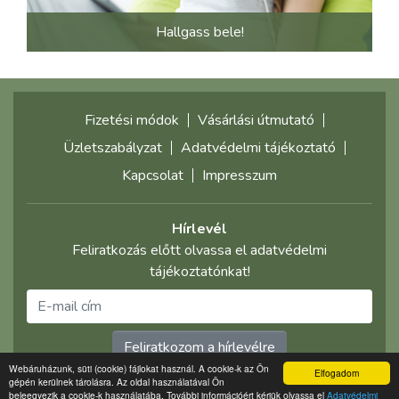
Hallgass bele!
Fizetési módok
Vásárlási útmutató
Üzletszabályzat
Adatvédelmi tájékoztató
Kapcsolat
Impresszum
Hírlevél
Feliratkozás előtt olvassa el adatvédelmi
tájékoztatónkat!
Feliratkozom a hírlevélre
Webáruházunk, süti (cookie) fájlokat használ. A cookie-k az Ön
Elfogadom
gépén kerülnek tárolásra. Az oldal használatával Ön
©2021 multimediaplaza.com
beleegyezik a cookie-k használatába. További információért kérjük olvassa el
Adatvédelmi