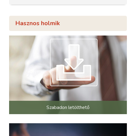
Hasznos holmik
Szabadon letölthető