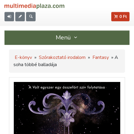
0 Ft
Menü
E-könyv
»
Szórakoztató irodalom
»
Fantasy
» A
soha többé balladája