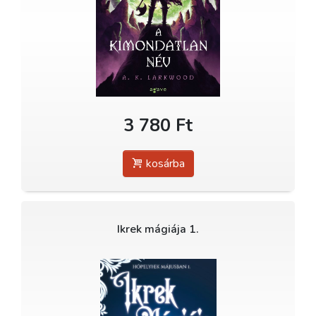
3 780 Ft
kosárba
Ikrek mágiája 1.