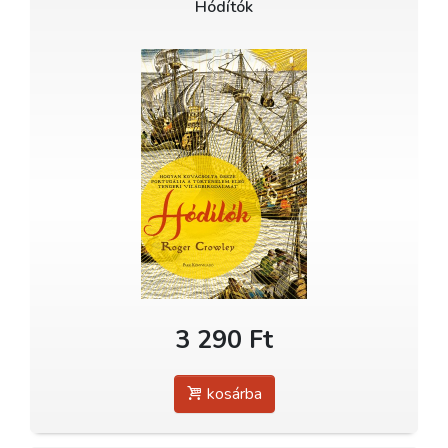
Hódítók
3 290 Ft
kosárba