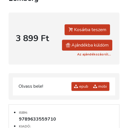
Kosárba teszem
3 899 Ft
Ajándékba küldöm
Az ajándékozásról...
Olvass bele!
epub
mobi
ISBN:
9789633559710
KIADÓ: