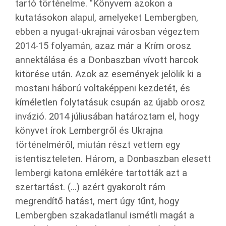
tartó történelme. "Könyvem azokon a
kutatásokon alapul, amelyeket Lembergben,
ebben a nyugat-ukrajnai városban végeztem
2014-15 folyamán, azaz már a Krím orosz
annektálása és a Donbaszban vívott harcok
kitörése után. Azok az események jelölik ki a
mostani háború voltaképpeni kezdetét, és
kíméletlen folytatásuk csupán az újabb orosz
invázió. 2014 júliusában határoztam el, hogy
könyvet írok Lembergről és Ukrajna
történelméről, miután részt vettem egy
istentiszteleten. Három, a Donbaszban elesett
lembergi katona emlékére tartották azt a
szertartást. (...) azért gyakorolt rám
megrendítő hatást, mert úgy tűnt, hogy
Lembergben szakadatlanul ismétli magát a