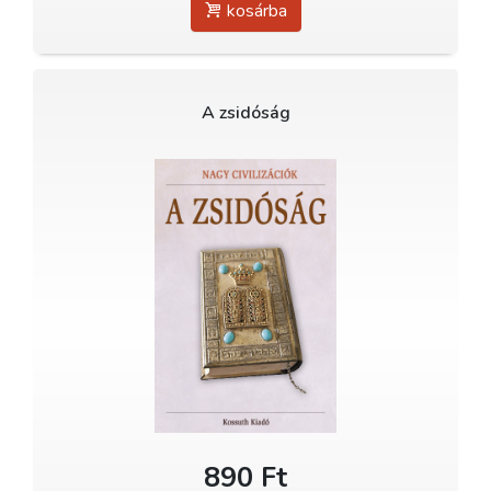
kosárba
A zsidóság
890 Ft