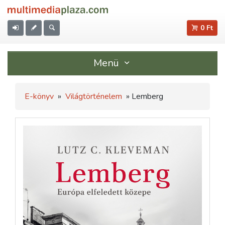
0 Ft
Menü
E-könyv
»
Világtörténelem
» Lemberg