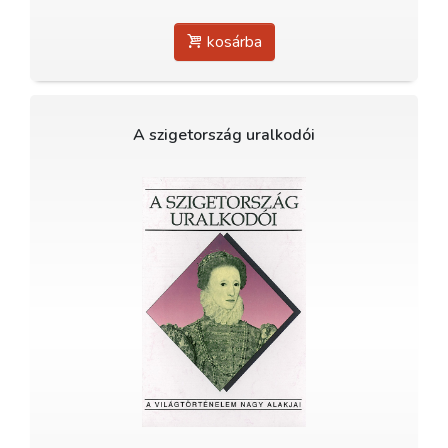
kosárba
A szigetország uralkodói