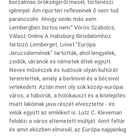
borzalmas örökségéről mesél, történészi
igénnyel. Ám riporteri reflexeinek ő sem tud
parancsolni. Ahogy senki más sem.
Lembergben biztos nem." Vörös Szabolcs,
Válasz Online A Habsburg Birodalomhoz
tartozó Lemberget, Lvivet "Európa
Jeruzsálemének" tartották, ahol lengyelek,
zsidók, ukránok és németek éltek együtt.
Neves művészek és tudósok olyan kultúrát
teremtettek, amely a berlinivel és a bécsivel
vetekedett. Aztán mint oly sok közép-európai
város, a háborúk, a holokauszt és a kitelepítés
miatt lakóinak java részét elvesztette - és
velük együtt az emlékeit is. Lutz C. Kleveman
felidézi a város eltemetett múltját. Amit feltár
és amit eközben elmesél, az Európa napjainkig