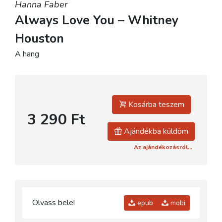
Hanna Faber
Always Love You – Whitney
Houston
A hang
Kosárba teszem
3 290 Ft
Ajándékba küldöm
Az ajándékozásról...
Olvass bele!
epub
mobi