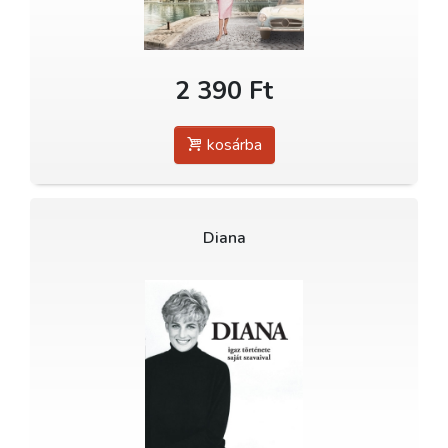
2 390 Ft
kosárba
Diana