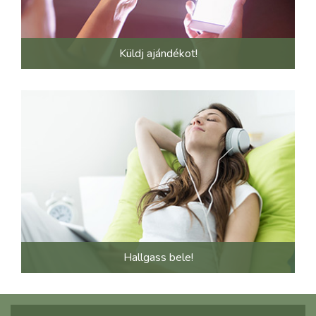
Küldj ajándékot!
Hallgass bele!