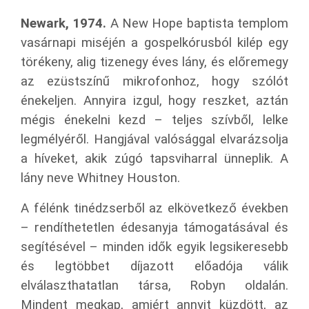
Newark, 1974.
A
New Hope baptista templom
vasárnapi miséjén a gospelkórusból kilép egy
törékeny, alig tizenegy éves lány, és
előremegy
az ezüstszínű mikrofonhoz, hogy szólót
énekeljen. Annyira izgul, hogy reszket, aztán
mégis énekelni kezd – teljes szívből, lelke
legmélyéről. Hangjával valósággal elvarázsolja
a híveket, akik zúgó tapsviharral ünneplik. A
lány neve Whitney Houston.
A félénk tinédzserből az elkövetkező években
– rendíthetetlen édesanyja támogatásával és
segítésével – minden idők egyik legsikeresebb
és legtöbbet díjazott előadója válik
elválaszthatatlan társa, Robyn oldalán.
Mindent megkap, amiért annyit küzdött, az