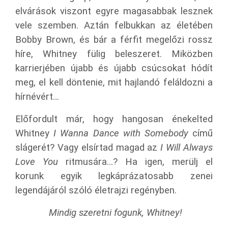
elvárások viszont egyre magasabbak lesznek
vele szemben. Aztán felbukkan az életében
Bobby Brown, és bár a férfit megelőzi rossz
híre, Whitney fülig beleszeret. Miközben
karrierjében újabb és újabb csúcsokat hódít
meg, el kell döntenie, mit hajlandó feláldozni a
hírnévért…
Előfordult már, hogy hangosan énekelted
Whitney
I Wanna Dance with Somebody
című
slágerét? Vagy elsírtad magad az
I
Will Always
Love You
ritmusára…? Ha igen,
merülj el
korunk egyik legkáprázatosabb zenei
legendájáról szóló életrajzi regényben.
Mindig szeretni fogunk, Whitney!