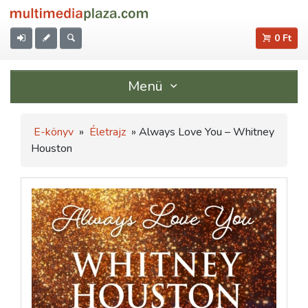
0 Ft
Menü
E-könyv
»
Életrajz
» Always Love You – Whitney
Houston