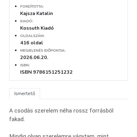
FORDÍTOTTA:
Kajsza Katalin
KIADÓ:
Kossuth Kiadó
OLDALSZÁM:
416 oldal
MEGJELENÉS IDŐPONTJA:
2026.06.20.
ISBN:
ISBN 9786151251232
Ismertető
A csodás szerelem néha rossz forrásból
fakad.
Mindig olyan szerelemre vágytam, mint