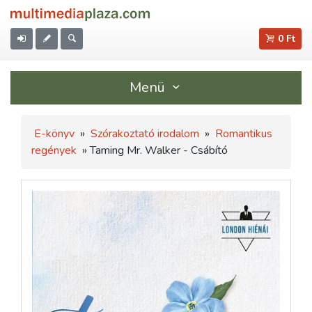
0 Ft
Menü
E-könyv
»
Szórakoztató irodalom
»
Romantikus
regények
» Taming Mr. Walker - Csábító