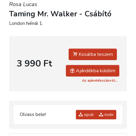
Rosa Lucas
Taming Mr. Walker - Csábító
London hiénái 1.
Kosárba teszem
3 990 Ft
Ajándékba küldöm
Az ajándékozásról...
Olvass bele!
epub
mobi