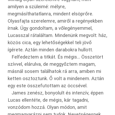
amilyen a szüleimé: mélyre,
megmásíthatatlanra, mindent elsöprőre.
Olyasfajta szerelemre, amiről a regényekben
írnak. Úgy gondoltam, a vőlegényemmel,
Lucasszal rátaláltam. Mindenünk megvolt: ház,
közös cica, egy lehetőségekkel teli jövő
ígérete. Aztán minden darabokra hullott.
Felfedeztem a titkát. És mégis… Összetört
szívvel, elárulva, de meggyőztem magam,
másnál sosem találhatok rá arra, amiben mi
ketten osztoztunk. Ő volt a mindenem. Aztán
egy este összefutottam az öccsével.
James zenész, bonyolult és intenzív, éppen
Lucas ellentéte, de mégis, kár tagadni,
vonzódom hozzá. Olyan módon, amit
megmagyarázni sem tudok. Nevetségesnek