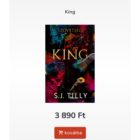
King
3 890 Ft
kosárba