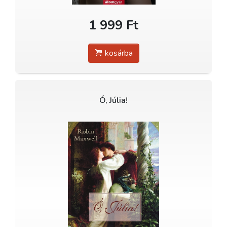
1 999 Ft
kosárba
Ó, Júlia!