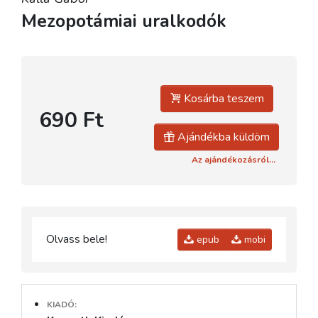
Mezopotámiai uralkodók
Kosárba teszem
690 Ft
Ajándékba küldöm
Az ajándékozásról...
Olvass bele!
epub
mobi
KIADÓ: