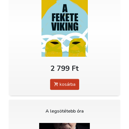
2 799 Ft
kosárba
A legsötétebb óra