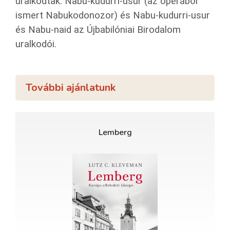
uralkodtak. Nabu-kudurri-usur (az operából
ismert Nabukodonozor) és Nabu-kudurri-usur
és Nabu-naid az Újbabilóniai Birodalom
uralkodói.
További ajánlatunk
Lemberg