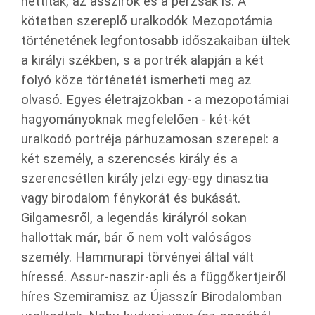
hettiták, az asszírok és a perzsák is. A
kötetben szereplő uralkodók Mezopotámia
történetének legfontosabb időszakaiban ültek
a királyi székben, s a portrék alapján a két
folyó köze történetét ismerheti meg az
olvasó. Egyes életrajzokban - a mezopotámiai
hagyományoknak megfelelően - két-két
uralkodó portréja párhuzamosan szerepel: a
két személy, a szerencsés király és a
szerencsétlen király jelzi egy-egy dinasztia
vagy birodalom fénykorát és bukását.
Gilgamesről, a legendás királyról sokan
hallottak már, bár ő nem volt valóságos
személy. Hammurapi törvényei által vált
híressé. Assur-naszir-apli és a függőkertjeiről
híres Szemiramisz az Újasszír Birodalomban