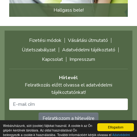
Hallgass bele!
Fizetési módok
Vásárlási útmutató
Üzletszabályzat
Adatvédelmi tájékoztató
Kapcsolat
Impresszum
Hírlevél
Feliratkozás előtt olvassa el adatvédelmi
tájékoztatónkat!
Feliratkozom a hírlevélre
Webáruházunk, süti (cookie) fájlokat használ. A cookie-k az Ön
Elfogadom
gépén kerülnek tárolásra. Az oldal használatával Ön
©2021 multimediaplaza.com
beleegyezik a cookie-k használatába. További információért kérjük olvassa el
Adatvédelmi