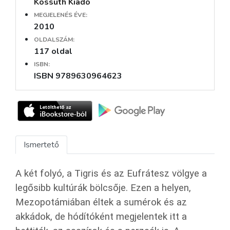
Kossuth Kiadó
MEGJELENÉS ÉVE:
2010
OLDALSZÁM:
117 oldal
ISBN:
ISBN 9789630964623
Ismertető
A két folyó, a Tigris és az Eufrátesz völgye a
legősibb kultúrák bölcsője. Ezen a helyen,
Mezopotámiában éltek a sumérok és az
akkádok, de hódítóként megjelentek itt a