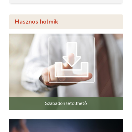
Hasznos holmik
Szabadon letölthető