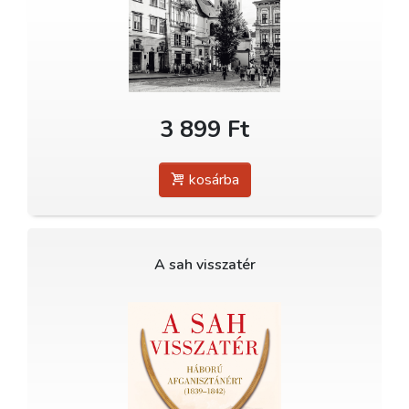
3 899 Ft
kosárba
A sah visszatér