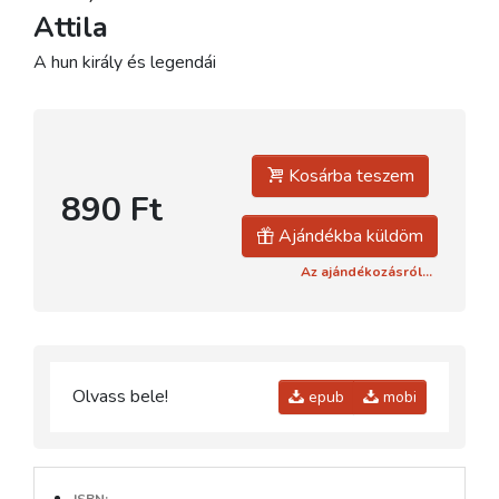
Attila
A hun király és legendái
Kosárba teszem
890 Ft
Ajándékba küldöm
Az ajándékozásról...
Olvass bele!
epub
mobi