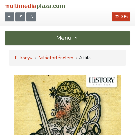
0 Ft
Menü
E-könyv
»
Világtörténelem
» Attila