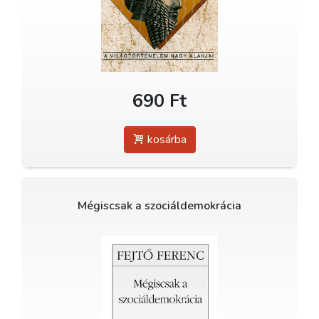
690 Ft
kosárba
Mégiscsak a szociáldemokrácia