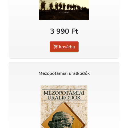
3 990 Ft
kosárba
Mezopotámiai uralkodók