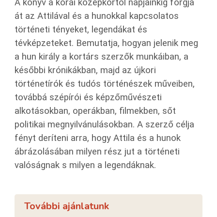
A könyv a korai középkortól napjainkig forgja
át az Attilával és a hunokkal kapcsolatos
történeti tényeket, legendákat és
tévképzeteket. Bemutatja, hogyan jelenik meg
a hun király a kortárs szerzők munkáiban, a
későbbi krónikákban, majd az újkori
történetírók és tudós történészek műveiben,
továbbá szépírói és képzőművészeti
alkotásokban, operákban, filmekben, sőt
politikai megnyilvánulásokban. A szerző célja
fényt deríteni arra, hogy Attila és a hunok
ábrázolásában milyen rész jut a történeti
valóságnak s milyen a legendáknak.
További ajánlatunk