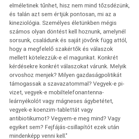
elméletinek tűnhet, hisz nem mind tőzsdézünk,
és talán azt sem értjük pontosan, mi az a
kineziológia. Személyes életünkben mégis
számos olyan döntést kell hoznunk, amelynél
sorsunk, családunk és saját jövőnk függ attól,
hogy a megfelelő szakértők és válaszok
mellett kötelezzük-e el magunkat. Konkrét
kérdésekre konkrét válaszokat várunk. Melyik
orvoshoz menjek? Milyen gazdaságpolitikát
támogassak a szavazatommal? Vegyek-e pi-
vizet, vegyek-e mobiltelefonantenna-
leárnyékolót vagy mágneses ágybetétet,
vegyek-e koenzim-tablettát vagy
antibiotikumot? Vegyem-e meg mind? Vagy
egyiket sem? Fejfájás-csillapítót ezek után
mindenképp venni kell."