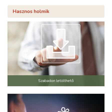
Hasznos holmik
Szabadon letölthető