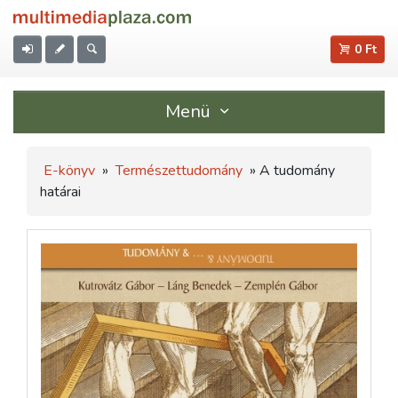
0 Ft
Menü
E-könyv
»
Természettudomány
» A tudomány
határai