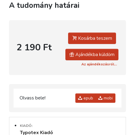
A tudomány határai
Kosárba teszem
2 190 Ft
Ajándékba küldöm
Az ajándékozásról...
Olvass bele!
epub
mobi
KIADÓ:
Typotex Kiadó