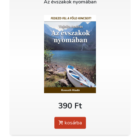
Az évszakok nyomában
390 Ft
kosárba