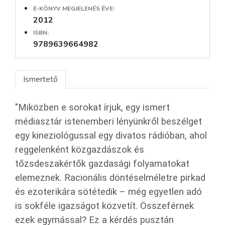
E-KÖNYV MEGJELENÉS ÉVE:
2012
ISBN:
9789639664982
Ismertető
"Miközben e sorokat írjuk, egy ismert
médiasztár istenemberi lényünkről beszélget
egy kineziológussal egy divatos rádióban, ahol
reggelenként közgazdászok és
tőzsdeszakértők gazdasági folyamatokat
elemeznek. Racionális döntéselméletre pirkad
és ezoterikára sötétedik – még egyetlen adó
is sokféle igazságot közvetít. Összeférnek
ezek egymással? Ez a kérdés pusztán