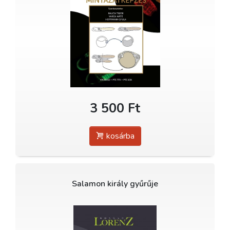
3 500 Ft
kosárba
Salamon király gyűrűje