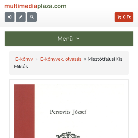
0 Ft
Menü
E-könyv
»
E-könyvek, olvasás
» Misztótfalusi Kis
Miklós