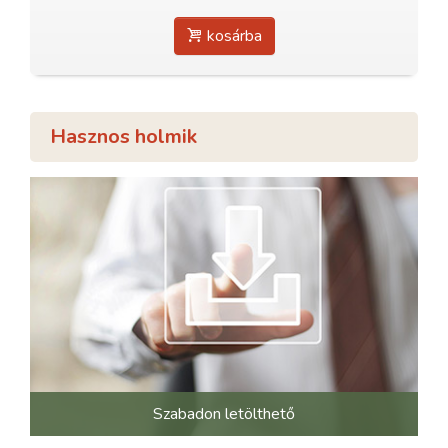
kosárba
Hasznos holmik
Szabadon letölthető