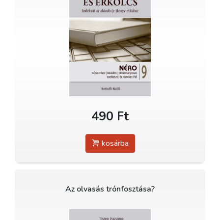
490 Ft
kosárba
Az olvasás trónfosztása?