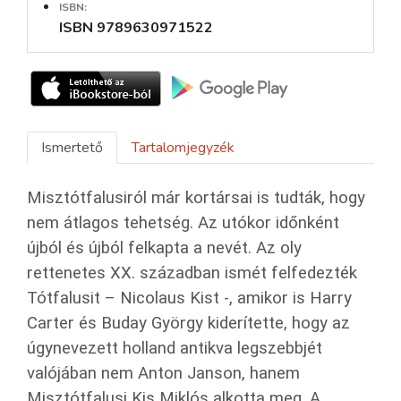
ISBN:
ISBN 9789630971522
Ismertető
Tartalomjegyzék
Misztótfalusiról már kortársai is tudták, hogy
nem átlagos tehetség. Az utókor időnként
újból és újból felkapta a nevét. Az oly
rettenetes XX. században ismét felfedezték
Tótfalusit – Nicolaus Kist -, amikor is Harry
Carter és Buday György kiderítette, hogy az
úgynevezett holland antikva legszebbjét
valójában nem Anton Janson, hanem
Misztótfalusi Kis Miklós alkotta meg. A