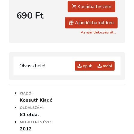
Kosárba teszem
690 Ft
Ajándékba küldöm
Az ajándékozásról...
Olvass bele!
epub
mobi
KIADÓ:
Kossuth Kiadó
OLDALSZÁM:
81 oldal
MEGJELENÉS ÉVE:
2012