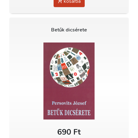
kosárba
Betűk dicsérete
690 Ft