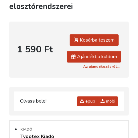
elosztórendszerei
Kosárba teszem
1 590 Ft
Ajándékba küldöm
Az ajándékozásról...
Olvass bele!
epub
mobi
KIADÓ:
Typotex Kiadó