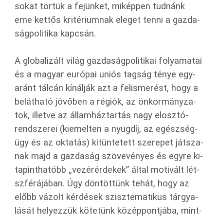
sokat tör­tük a fe­jün­ket, mi­kép­pen tud­nánk
eme ket­tős kri­té­ri­um­nak ele­get tenni a gaz­da­
ság­po­li­ti­ka kap­csán.
A glo­ba­li­zált világ gaz­da­ság­po­li­ti­kai fo­lya­ma­tai
és a ma­gyar eu­ró­pai uniós tag­ság ténye egy­
aránt tál­cán kí­nál­ják azt a fel­is­me­rést, hogy a
be­lát­ha­tó jö­vő­ben a ré­gi­ók, az ön­kor­mány­za­
tok, il­let­ve az ál­lam­ház­tar­tás nagy el­osz­tó­
rend­sze­rei (ki­emel­ten a nyug­díj, az egész­ség­
ügy és az ok­ta­tás) ki­tün­te­tett sze­re­pet ját­sza­
nak majd a gaz­da­ság szö­ve­vé­nyes és egyre ki­
ta­pint­ha­tóbb „ve­zér­ér­de­kek” által mo­ti­vált lét­
szfé­rá­já­ban. Úgy dön­töt­tünk tehát, hogy az
előbb vá­zolt kér­dé­sek szisz­te­ma­ti­kus tár­gya­
lá­sát he­lyez­zük kö­te­tünk kö­zép­pont­já­ba, mint­