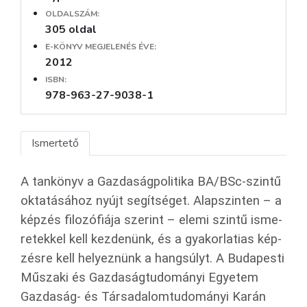
OLDALSZÁM:
305 oldal
E-KÖNYV MEGJELENÉS ÉVE:
2012
ISBN:
978-963-27-9038-1
Ismertető
A tan­könyv a Gaz­da­ság­po­li­ti­ka BA/BSc-szin­tű
ok­ta­tá­sá­hoz nyújt se­gít­sé­get. Alap­szin­ten – a
kép­zés fi­lo­zó­fi­á­ja sze­rint – elemi szin­tű is­me­
re­tek­kel kell kez­de­nünk, és a gya­kor­la­ti­as kép­
zés­re kell he­lyez­nünk a hang­súlyt. A Bu­da­pes­ti
Mű­sza­ki és Gaz­da­ság­tu­do­má­nyi Egye­tem
Gaz­da­ság- és Tár­sa­da­lom­tu­do­má­nyi Karán