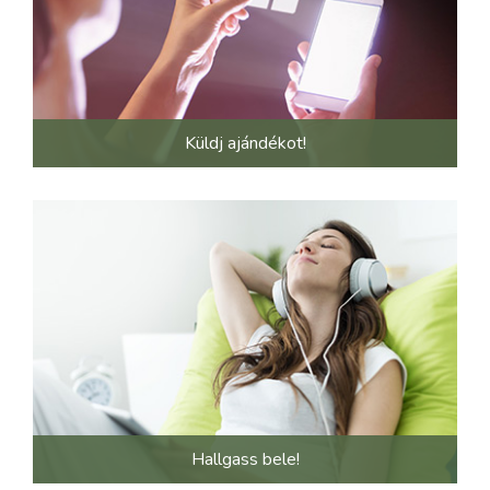
Küldj ajándékot!
Hallgass bele!