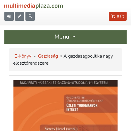
0 Ft
Menü
E-könyv
»
Gazdaság
» A gazdaságpolitika nagy
elosztórendszerei