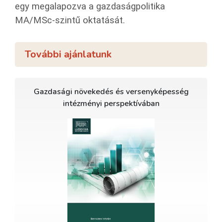
egy meg­ala­poz­va a gaz­da­ság­po­li­ti­ka
MA/MSc-szin­tű ok­ta­tá­sát.
További ajánlatunk
Gazdasági növekedés és versenyképesség
intézményi perspektívában