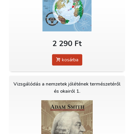
2 290 Ft
kosárba
Vizsgálódás a nemzetek jólétének természetéről
és okairól 1.