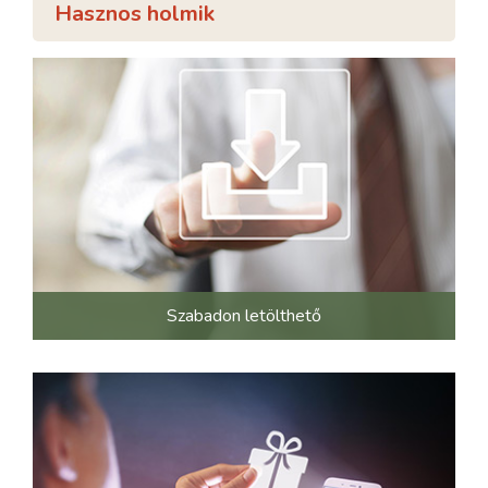
Hasznos holmik
Szabadon letölthető