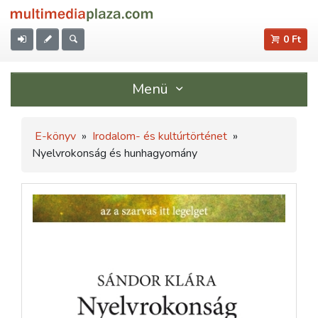
0 Ft
Menü
E-könyv
»
Irodalom- és kultúrtörténet
»
Nyelvrokonság és hunhagyomány