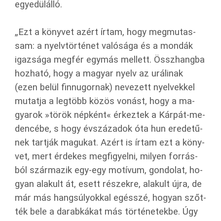
egye­dül­ál­ló.
„Ezt a köny­vet azért írtam, hogy meg­mu­tas­
sam: a nyelv­tör­té­net va­ló­sá­ga és a mon­dák
igaz­sá­ga meg­fér egy­más mel­lett. Össz­hang­ba
hoz­ha­tó, hogy a ma­gyar nyelv az urá­li­nak
(ezen belül finn­ugor­nak) ne­ve­zett nyel­vek­kel
mu­tat­ja a leg­több közös vo­nást, hogy a ma­
gya­rok »török nép­ként« ér­kez­tek a Kár­pát-me­
den­cé­be, s hogy év­szá­za­dok óta hun ere­de­tű­
nek tart­ják ma­gu­kat. Azért is írtam ezt a köny­
vet, mert ér­de­kes meg­fi­gyel­ni, mi­lyen for­rás­
ból szár­ma­zik egy-egy mo­tí­vum, gon­do­lat, ho­
gyan ala­kult át, esett ré­szek­re, ala­kult újra, de
már más hang­sú­lyok­kal egésszé, ho­gyan szőt­
ték bele a da­rab­ká­kat más tör­té­ne­tek­be. Úgy