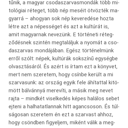
tűnik, a ma­gyar cso­da­szar­vas­mon­dák több mi­
to­ló­gi­ai ré­te­get, több nép me­sé­it öt­vöz­ték ma­
gyar­rá – aho­gyan sok nép ke­ve­re­dé­se hozta
létre azt a né­pes­sé­get és azt a kul­tú­rát is,
amit ma­gyar­nak ne­ve­zünk. E tör­té­ne­ti ré­teg­
ző­dés­nek szin­tén meg­ta­lál­juk a nyo­mát a cso­
da­szar­vas mon­dá­já­ban. Egész tör­té­nel­münk
erről szólt: népek, kul­tú­rák sok­szí­nű egy­ség­be
ol­vasz­tá­sá­ról. És azért is írtam ezt a köny­vet,
mert nem sze­re­tem, hogy csín­be ke­rült a mi
szar­va­sunk: az or­szág egyik fele áhí­tat­tal ki­tö­
mött bál­vánnyá me­re­ví­ti, a másik meg nevet
rajta – mind­két vi­sel­ke­dés képes ha­lá­los sebet
ej­te­ni a hal­ha­tat­lan­nak hitt agan­cso­son. És túl­
sá­go­san sze­re­tem én ezt a szar­vast ahhoz,
hogy csönd­ben fi­gyel­jem, mi­ként válik a meg­