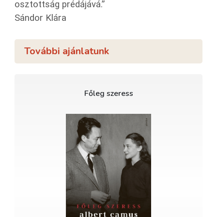
osz­tott­ság pré­dá­já­vá.”
Sán­dor Klára
További ajánlatunk
Főleg szeress