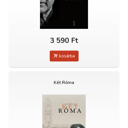
3 590 Ft
kosárba
Két Róma