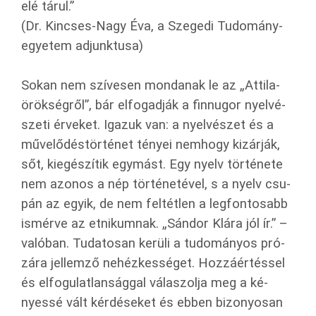
elé tárul.”
(Dr. Kin­cses-Nagy Éva, a Sze­ge­di Tu­do­mány­
egye­tem ad­junk­tu­sa)
Sokan nem szí­ve­sen mon­da­nak le az „At­ti­la-
örök­ség­ről”, bár el­fo­gad­ják a finn­ugor nyel­vé­
sze­ti ér­ve­ket. Iga­zuk van: a nyel­vé­szet és a
mű­ve­lő­dés­tör­té­net té­nyei nem­hogy ki­zár­ják,
sőt, ki­egé­szí­tik egy­mást. Egy nyelv tör­té­ne­te
nem azo­nos a nép tör­té­ne­té­vel, s a nyelv csu­
pán az egyik, de nem fel­tét­len a leg­fon­to­sabb
is­mér­ve az et­ni­kum­nak. „Sán­dor Klára jól ír.” –
va­ló­ban. Tu­da­to­san ke­rü­li a tu­do­má­nyos pró­
zá­ra jel­lem­ző ne­héz­kes­sé­get. Hoz­zá­ér­tés­sel
és el­fo­gu­lat­lan­ság­gal vá­la­szol­ja meg a ké­
nyes­sé vált kér­dé­se­ket és ebben bi­zo­nyo­san