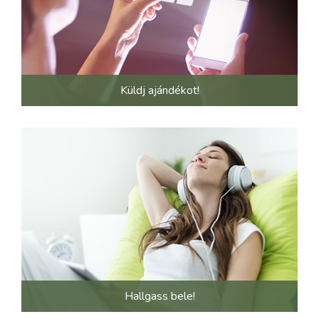
Küldj ajándékot!
Hallgass bele!