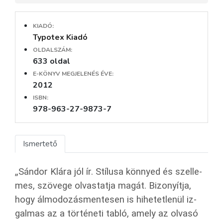
KIADÓ:
Typotex Kiadó
OLDALSZÁM:
633 oldal
E-KÖNYV MEGJELENÉS ÉVE:
2012
ISBN:
978-963-27-9873-7
Ismertető
„Sán­dor Klára jól ír. Stí­lu­sa könnyed és szel­le­
mes, szö­ve­ge ol­vas­tat­ja magát. Bi­zo­nyít­ja,
hogy ál­mo­do­zás­men­te­sen is hi­he­tet­le­nül iz­
gal­mas az a tör­té­ne­ti tabló, amely az ol­va­só