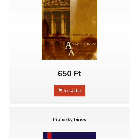
650 Ft
kosárba
Pilinszky János