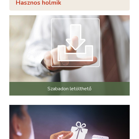
Hasznos holmik
Szabadon letölthető