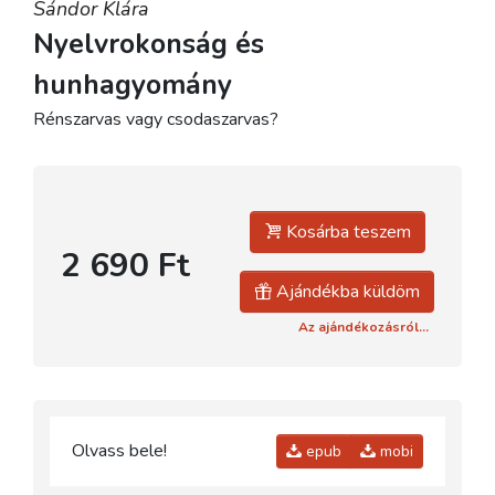
Sándor Klára
Nyelvrokonság és
hunhagyomány
Rénszarvas vagy csodaszarvas?
Kosárba teszem
2 690 Ft
Ajándékba küldöm
Az ajándékozásról...
Olvass bele!
epub
mobi