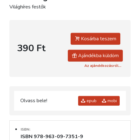
Világhíres festők
Kosárba teszem
390 Ft
Ajándékba küldöm
Az ajándékozásról...
Olvass bele!
epub
mobi
ISBN:
ISBN 978-963-09-7351-9