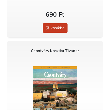
690 Ft
kosárba
Csontváry Kosztka Tivadar