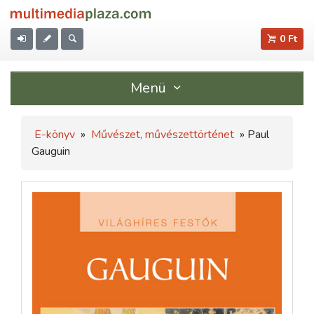
0 Ft
Menü
E-könyv
»
Művészet, művészettörténet
» Paul
Gauguin