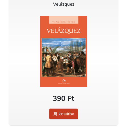
Velázquez
390 Ft
kosárba