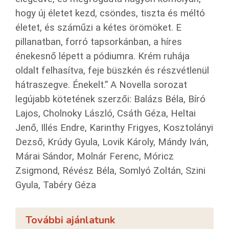
hogy új életet kezd, csöndes, tiszta és méltó
életet, és száműzi a kétes örömöket. E
pillanatban, forró tapsorkánban, a híres
énekesnő lépett a pódiumra. Krém ruhája
oldalt felhasítva, feje büszkén és részvétlenül
hátraszegve. Énekelt.” A Novella sorozat
legújabb kötetének szerzői: Balázs Béla, Bíró
Lajos, Cholnoky László, Csáth Géza, Heltai
Jenő, Illés Endre, Karinthy Frigyes, Kosztolányi
Dezső, Krúdy Gyula, Lovik Károly, Mándy Iván,
Márai Sándor, Molnár Ferenc, Móricz
Zsigmond, Révész Béla, Somlyó Zoltán, Szini
Gyula, Tabéry Géza
További ajánlatunk