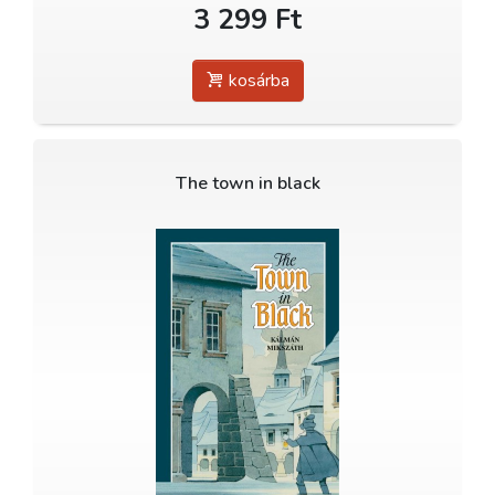
3 299 Ft
kosárba
The town in black