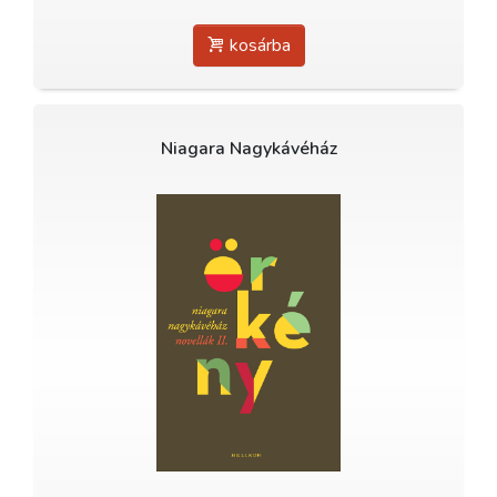
kosárba
Niagara Nagykávéház