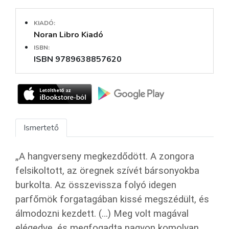
KIADÓ:
Noran Libro Kiadó
ISBN:
ISBN 9789638857620
Ismertető
„A hangverseny megkezdődött. A zongora
felsikoltott, az öregnek szívét bársonyokba
burkolta. Az összevissza folyó idegen
parfőmök forgatagában kissé megszédült, és
álmodozni kezdett. (…) Meg volt magával
elégedve, és megfogadta nagyon komolyan,