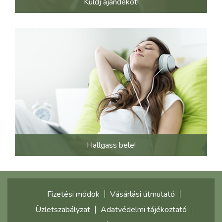
Küldj ajándékot!
Hallgass bele!
Fizetési módok
Vásárlási útmutató
Üzletszabályzat
Adatvédelmi tájékoztató