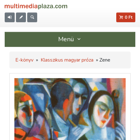
0 Ft
Menü
E-könyv
»
Klasszikus magyar próza
» Zene