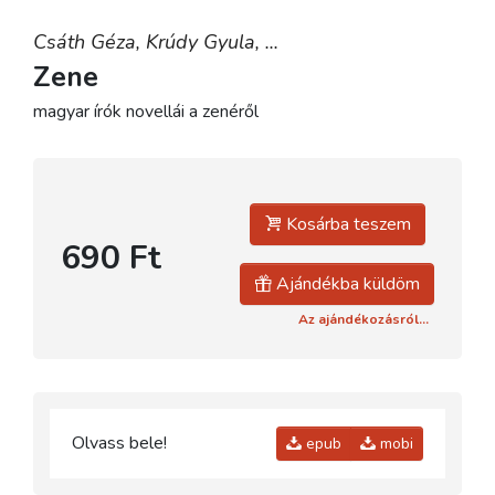
Csáth Géza,
Krúdy Gyula,
...
Zene
magyar írók novellái a zenéről
Kosárba teszem
690 Ft
Ajándékba küldöm
Az ajándékozásról...
Olvass bele!
epub
mobi