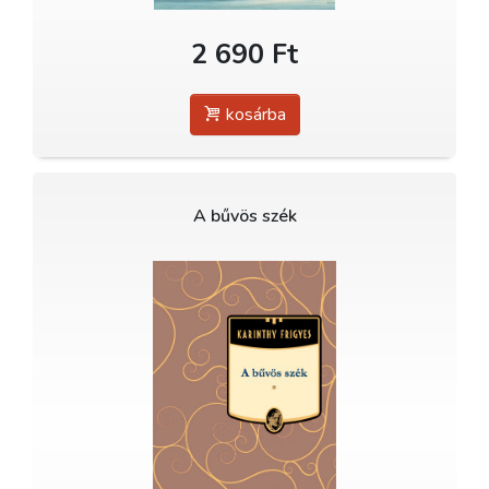
2 690 Ft
kosárba
A bűvös szék