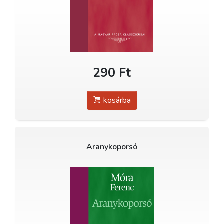
290 Ft
kosárba
Aranykoporsó