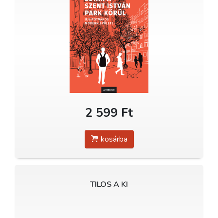
2 599 Ft
kosárba
TILOS A KI