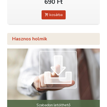
690 Ft
kosárba
Hasznos holmik
Szabadon letölthető