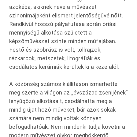
azokéba, akiknek neve a művészet
szinonimájaként elismert jelentőségűvé nőtt.
Rendkívül hosszú pályafutása során óriási
mennyiségű alkotása született a
képzőművészet szinte minden műfajában.
Festő és szobrász is volt, tollrajzok,
rézkarcok, metszetek, litográfiák és
csodálatos kerámiák kerültek ki a keze alól.
A közönség számos kiállításon ismerhette
meg szerte a világon az „évszázad zsenijének”
lenyűgöző alkotásait, csodálhatta meg a
mindig újat hozó műveket, bár azok sokak
számára nem mindig voltak könnyen
befogadhatóak. Nem mindenki tudja követni a
modern művészet olykor meghökkentő