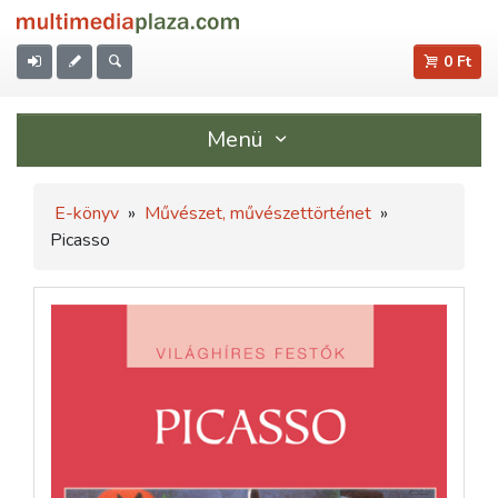
0 Ft
Menü
E-könyv
»
Művészet, művészettörténet
»
Picasso