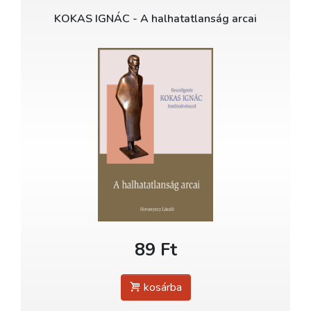
KOKAS IGNÁC - A halhatatlanság arcai
89 Ft
kosárba