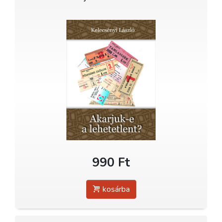
990 Ft
kosárba