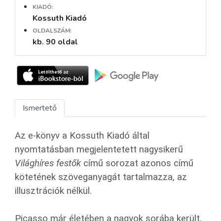
KIADÓ:
Kossuth Kiadó
OLDALSZÁM:
kb. 90 oldal
Ismertető
Az e-könyv a Kossuth Kiadó által
nyomtatásban megjelentetett nagysikerű
Világhíres festők
című sorozat azonos című
kötetének szöveganyagát tartalmazza, az
illusztrációk nélkül.
Picasso már életében a nagyok sorába került,