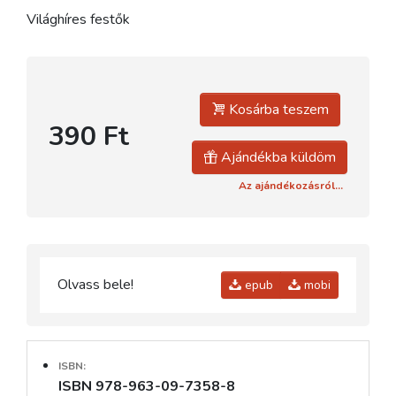
Világhíres festők
Kosárba teszem
390 Ft
Ajándékba küldöm
Az ajándékozásról...
Olvass bele!
epub
mobi
ISBN:
ISBN 978-963-09-7358-8