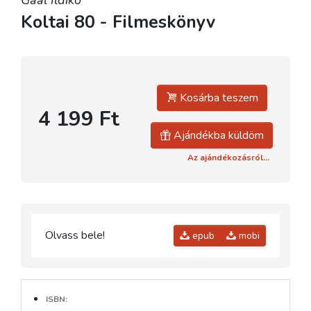
Koltai 80 - Filmeskönyv
Kosárba teszem
4 199 Ft
Ajándékba küldöm
Az ajándékozásról...
Olvass bele!
epub
mobi
ISBN: