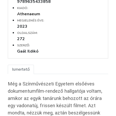
9789635433858
KIADÓ:
Athenaeum
MEGJELENÉS ÉVE:
2023
OLDALSZÁM:
272
SZERZŐ:
Gaál Ildikó
Ismertető
Még a Színművészeti Egyetem elsőéves
dokumentumfilm-rendező hallgatója voltam,
amikor az egyik tanárunk behozott az órára
egy vadonatúj, frissen készült filmet. Azt
mondta, nézzük meg, aztán beszélgessünk