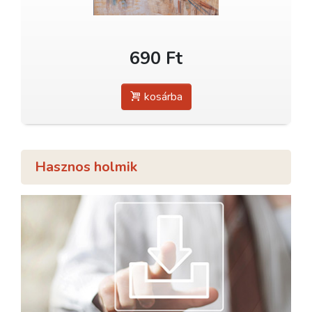
690 Ft
kosárba
Hasznos holmik