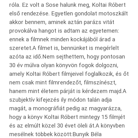
róla. Ez volt a Sose halunk meg, Koltai Róbert
első rendezése. Egyetlen gondolat motoszkált
akkor bennem, aminek aztán parázs vitát
provokálva hangot is adtam az egyetemen:
ennek a filmnek minden kockájából árad a
szeretet.A filmet is, bennünket is megérlelt
azóta az idő.Nem sejthettem, hogy pontosan
30 év múlva olyan könyvön fogok dolgozni,
amely Koltai Róbert filmjeivel foglalkozik, és őt
nem csak mint filmrendezőt, filmszínészt,
hanem mint életem párját is kérdezem majd.A
szubjektív kifejezés ily módon talán adja
magát, a monográfiát pedig az magyarázza,
hogy a könyv Koltai Róbert mintegy 15 filmjét
és az elmúlt közel 30 évet öleli át.A könyvben
mesélnek többek között:Bunyik Béla