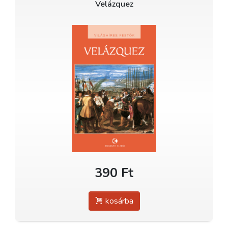
Velázquez
390 Ft
kosárba