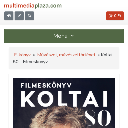
0 Ft
Menü
E-könyv
»
Művészet, művészettörténet
» Koltai
80 - Filmeskönyv