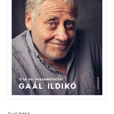
Gaál Ildikó