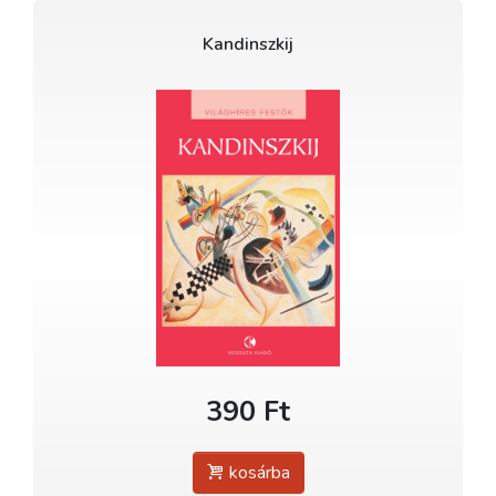
Kandinszkij
390 Ft
kosárba