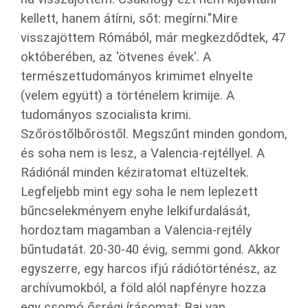
kellett, hanem átírni, sőt: megírni."Mire
visszajöttem Rómából, már megkezdődtek, 47
októberében, az 'ötvenes évek'. A
természettudományos krimimet elnyelte
(velem együtt) a történelem krimije. A
tudományos szocialista krimi.
Szőröstőlbőröstől. Megszűnt minden gondom,
és soha nem is lesz, a Valencia-rejtéllyel. A
Rádiónál minden kéziratomat eltüzeltek.
Legfeljebb mint egy soha le nem leplezett
bűncselekményem enyhe lelkifurdalását,
hordoztam magamban a Valencia-rejtély
bűntudatát. 20-30-40 évig, semmi gond. Akkor
egyszerre, egy harcos ifjú rádiótörténész, az
archívumokból, a föld alól napfényre hozza
egy csomó ősrégi írásomat: Baj van.