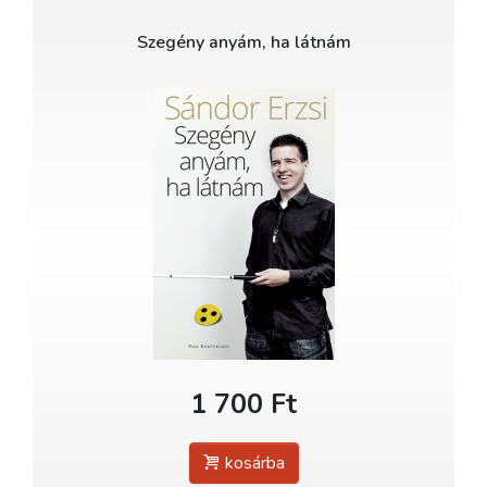
Szegény anyám, ha látnám
1 700 Ft
kosárba