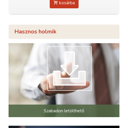
kosárba
Hasznos holmik
Szabadon letölthető