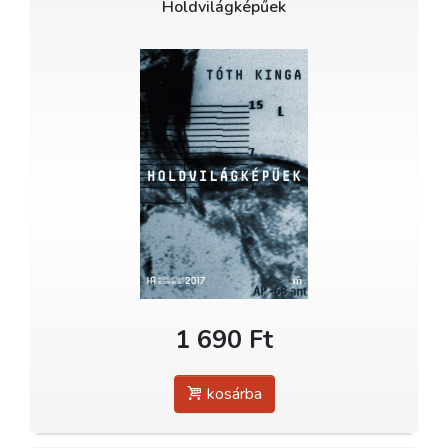
Holdvilágképűek
1 690 Ft
kosárba