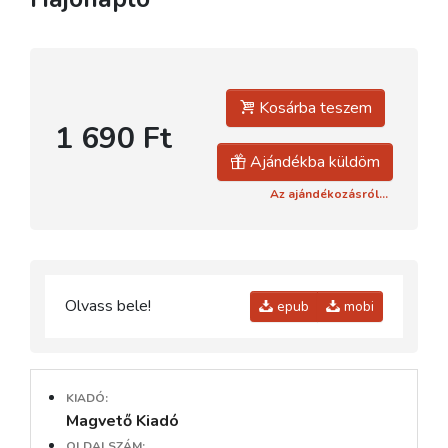
Kosárba teszem
1 690 Ft
Ajándékba küldöm
Az ajándékozásról...
Olvass bele!
epub
mobi
KIADÓ:
Magvető Kiadó
OLDALSZÁM: