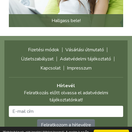
Hallgass bele!
Fizetési módok
Vásárlási útmutató
Üzletszabályzat
Adatvédelmi tájékoztató
Kapcsolat
Impresszum
Hírlevél
Feliratkozás előtt olvassa el adatvédelmi
tájékoztatónkat!
Feliratkozom a hírlevélre
Webáruházunk, süti (cookie) fájlokat használ. A cookie-k az Ön