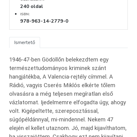
240 oldal
ISBN:
978-963-14-2779-0
Ismertető
1946-47-ben Gödöllőn belekezdtem egy
természettudományos kriminek szánt
hangjátékba, A Valencia-rejtély címmel. A
Rádió, vagyis Cserés Miklós elkérte tőlem
olvasásra a még teljesen megíratlan első
vázlatomat. Ijedelmemre elfogadta úgy, ahogy
volt. Kigépeltette, szereposztással,
súgópéldánnyal, mi-mindennel. Nekem 47
elején el kellet utaznom. Jó, majd kijavíthatom,
ha visszajöttem. Csakhogy ezt nem kijavítani