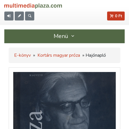
0 Ft
Menü
E-könyv
»
Kortárs magyar próza
» Hajónapló