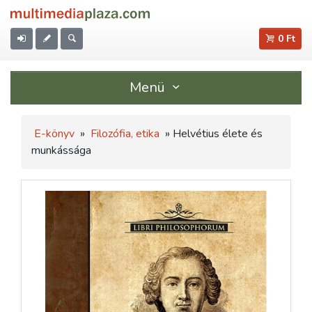
0 Ft
Menü
E-könyv
»
Filozófia, etika
» Helvétius élete és
munkássága