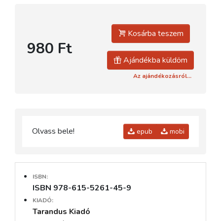
Kosárba teszem
980 Ft
Ajándékba küldöm
Az ajándékozásról...
Olvass bele!
epub
mobi
ISBN:
ISBN 978-615-5261-45-9
KIADÓ:
Tarandus Kiadó