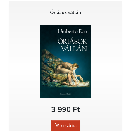
Óriások vállán
3 990 Ft
kosárba