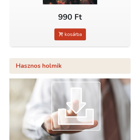
990 Ft
kosárba
Hasznos holmik