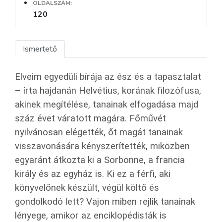
OLDALSZÁM:
120
Ismertető
Elveim egyedüli bírája az ész és a tapasztalat
– írta hajdanán Helvétius, korának filozófusa,
akinek megítélése, tanainak elfogadása majd
száz évet váratott magára. Főművét
nyilvánosan elégették, őt magát tanainak
visszavonására kényszerítették, miközben
egyaránt átkozta ki a Sorbonne, a francia
király és az egyház is. Ki ez a férfi, aki
könyvelőnek készült, végül költő és
gondolkodó lett? Vajon miben rejlik tanainak
lényege, amikor az enciklopédisták is