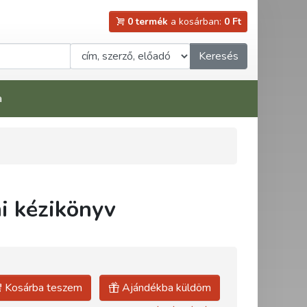
0 termék
a kosárban:
0 Ft
Keresés
a
i kézikönyv
Kosárba teszem
Ajándékba küldöm