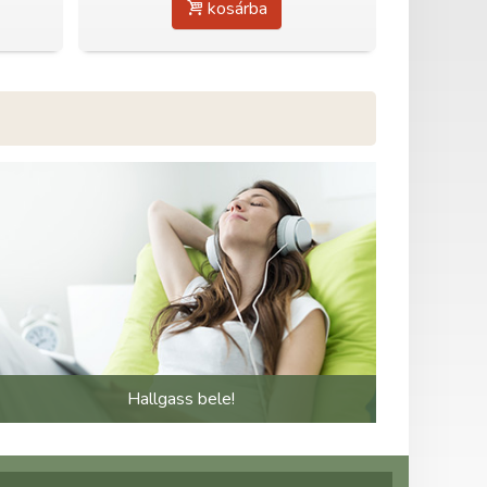
kosárba
Hallgass bele!