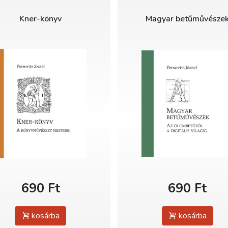
Kner-könyv
Magyar betűművésze
690 Ft
690 Ft
kosárba
kosárba