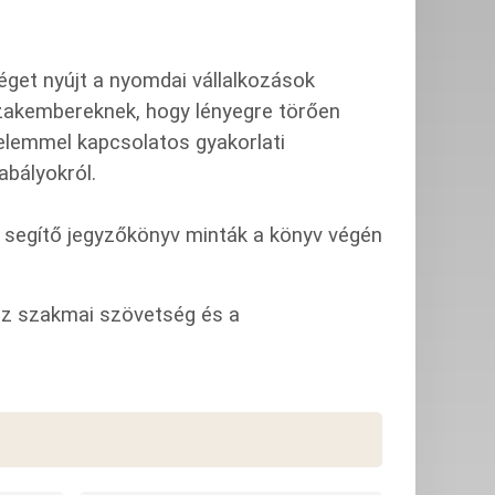
get nyújt a nyomdai vállalkozások
zakembereknek, hogy lényegre törően
elemmel kapcsolatos gyakorlati
abályokról.
 segítő jegyzőkönyv minták a könyv végén
z szakmai szövetség és a