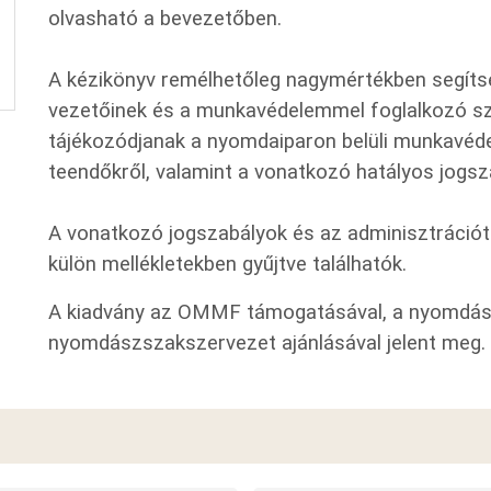
olvasható a bevezetőben.
A kézikönyv remélhetőleg nagymértékben segítsé
vezetőinek és a munkavédelemmel foglalkozó s
tájékozódjanak a nyomdaiparon belüli munkavéd
teendőkről, valamint a vonatkozó hatályos jogsz
A vonatkozó jogszabályok és az adminisztrációt
külön mellékletekben gyűjtve találhatók.
A kiadvány az OMMF támogatásával, a nyomdás
nyomdászszakszervezet ajánlásával jelent meg.