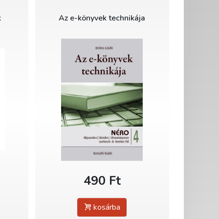
k
Az e-könyvek technikája
490 Ft
kosárba