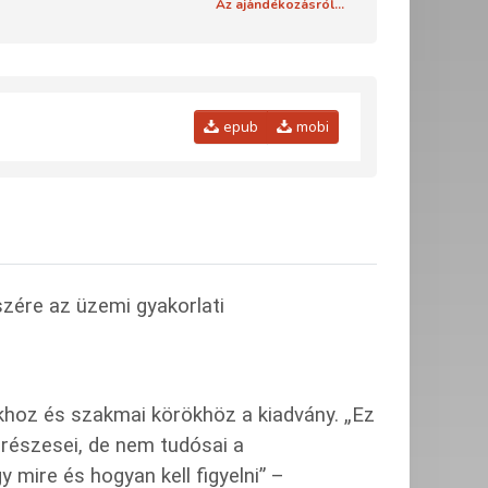
Az ajándékozásról...
epub
mobi
zére az üzemi gyakorlati
khoz és szakmai körökhöz a kiadvány. „Ez
 részesei, de nem tudósai a
 mire és hogyan kell figyelni” –