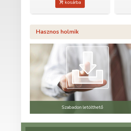
kosárba
Hasznos holmik
Szabadon letölthető