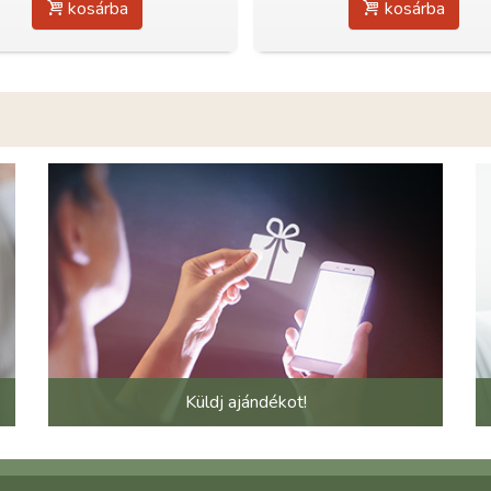
kosárba
kosárba
Küldj ajándékot!