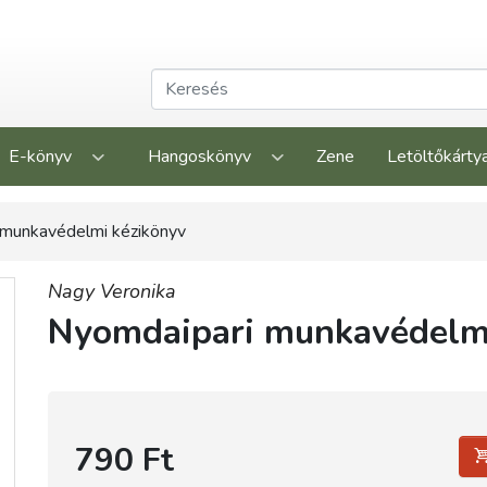
E-könyv
Hangoskönyv
Zene
Letöltőkárty
 munkavédelmi kézikönyv
Nagy Veronika
Nyomdaipari munkavédelm
790 Ft