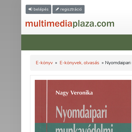
belépés
regisztráció
E-könyv
»
E-könyvek, olvasás
» Nyomdaipari