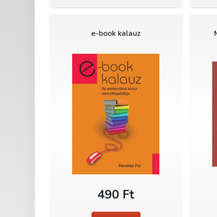
e-book kalauz
490 Ft