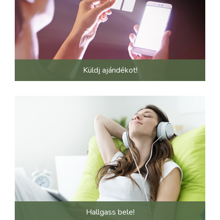
Küldj ajándékot!
Hallgass bele!