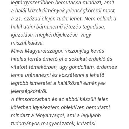
legtárgyszerűbben bemutassa mindazt, amit
a halál közeli élmények jelenségköréről most,
a 21. század elején tudni lehet. Nem célunk a
halál utáni bárminemű létezés tagadása,
igazolása, megkérdőjelezése, vagy
misztifikálása.
Mivel Magyarországon viszonylag kevés
hiteles forrás érhető el e sokakat érdeklő és
vitatott témakörben, úgy gondoltam, érdemes
lenne utánanézni és közzétenni a lehető
legtöbb ismeretet a halálközeli élmények
jelenségköréről.
A filmsorozatban és az abból készült jelen
kötetben igyekeztem objektíven bemutatni
mindazt a tényanyagot, ami a legújabb
tudományos magyarázatok, kutatási