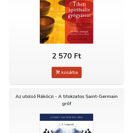
2 570 Ft
kosárba
Az utolsó Rákóczi - A titokzatos Saint-Germain
gróf