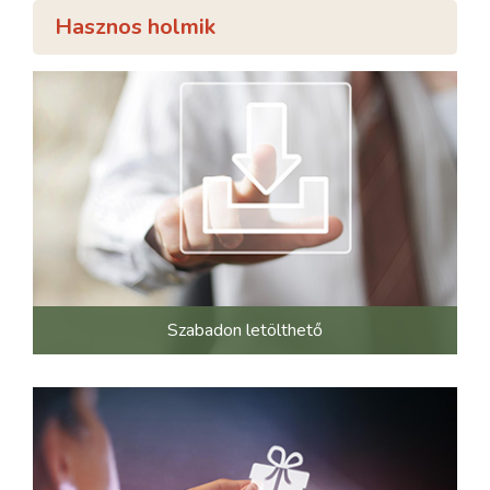
Hasznos holmik
Szabadon letölthető