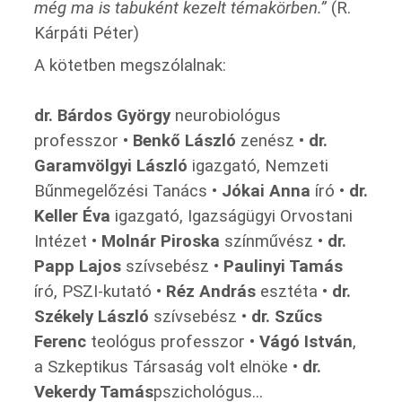
még ma is tabuként kezelt témakörben.”
(R.
Kárpáti Péter)
A kötetben megszólalnak:
dr. Bárdos György
neurobiológus
professzor •
Benkő László
zenész •
dr.
Garamvölgyi László
igazgató, Nemzeti
Bűnmegelőzési Tanács •
Jókai Anna
író •
dr.
Keller Éva
igazgató, Igazságügyi Orvostani
Intézet •
Molnár Piroska
színművész •
dr.
Papp Lajos
szívsebész •
Paulinyi Tamás
író, PSZI-kutató •
Réz András
esztéta •
dr.
Székely László
szívsebész •
dr. Szűcs
Ferenc
teológus professzor •
Vágó István
,
a Szkeptikus Társaság volt elnöke •
dr.
Vekerdy Tamás
pszichológus...