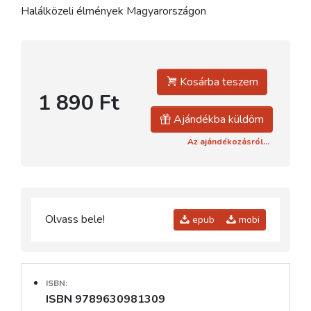
Halálközeli élmények Magyarországon
Kosárba teszem
1 890 Ft
Ajándékba küldöm
Az ajándékozásról...
Olvass bele!
epub
mobi
ISBN:
ISBN 9789630981309