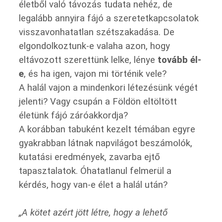
életből való távozás tudata nehéz, de
legalább annyira fájó a szeretetkapcsolatok
visszavonhatatlan szétszakadása. De
elgondolkoztunk-e valaha azon, hogy
eltávozott szerettünk lelke, lénye
tovább él-
e
, és ha igen, vajon mi történik vele?
A halál vajon a mindenkori létezésünk végét
jelenti? Vagy csupán a Földön eltöltött
életünk fájó záróakkordja?
A korábban tabuként kezelt témában egyre
gyakrabban látnak napvilágot beszámolók,
kutatási eredmények, zavarba ejtő
tapasztalatok. Óhatatlanul felmerül a
kérdés, hogy van-e élet a halál után?
„A kötet azért jött létre, hogy a lehető