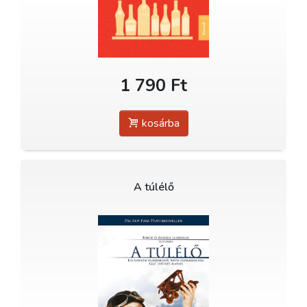
1 790 Ft
kosárba
A túlélő