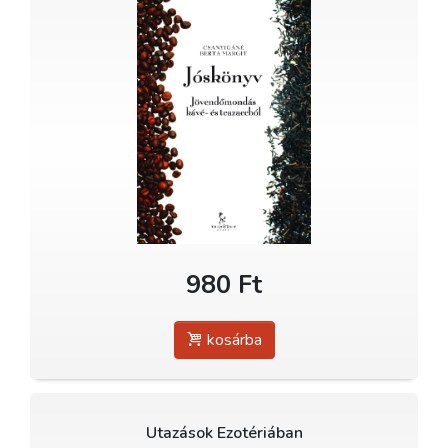
980 Ft
kosárba
Utazások Ezotériában