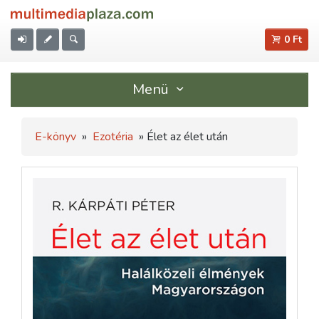
0 Ft
Menü
E-könyv
»
Ezotéria
» Élet az élet után