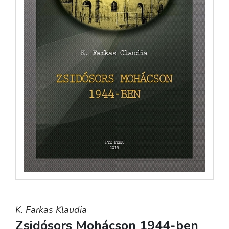
K. Farkas Klaudia
Zsidósors Mohácson 1944-ben