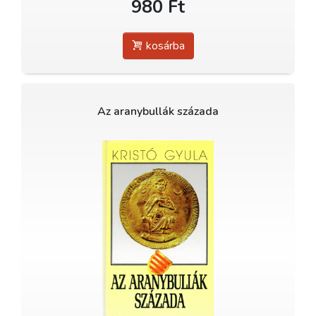
980 Ft
kosárba
Az aranybullák százada