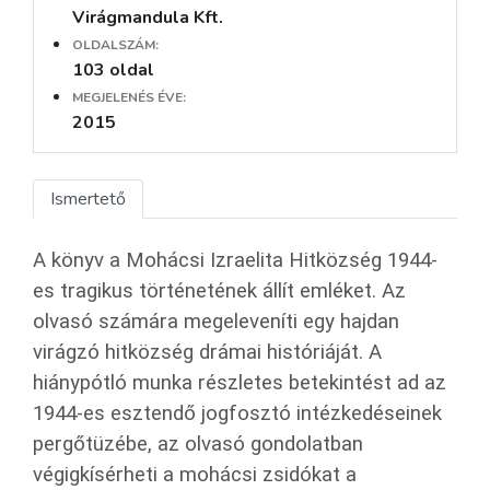
Virágmandula Kft.
OLDALSZÁM:
103 oldal
MEGJELENÉS ÉVE:
2015
Ismertető
A könyv a Mohácsi Izraelita Hitközség 1944-
es tragikus történetének állít emléket. Az
olvasó számára megeleveníti egy hajdan
virágzó hitközség drámai históriáját. A
hiánypótló munka részletes betekintést ad az
1944-es esztendő jogfosztó intézkedéseinek
pergőtüzébe, az olvasó gondolatban
végigkísérheti a mohácsi zsidókat a