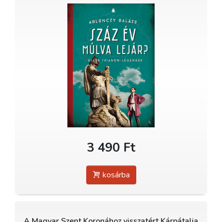
3 490 Ft
kosárba
A Magyar Szent Koronához visszatért Kárpátalja