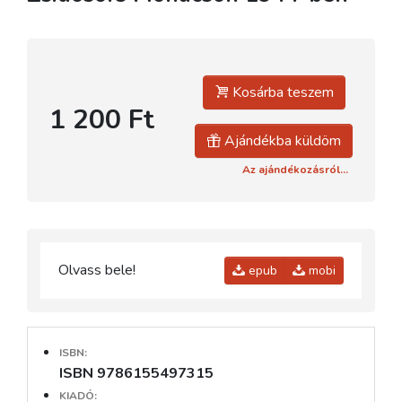
Kosárba teszem
1 200 Ft
Ajándékba küldöm
Az ajándékozásról...
Olvass bele!
epub
mobi
ISBN:
ISBN 9786155497315
KIADÓ: