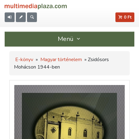
0 Ft
Menü
E-könyv
»
Magyar történelem
» Zsidósors
Mohácson 1944-ben