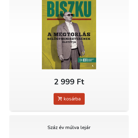
2 999 Ft
kosárba
Száz év múlva lejár