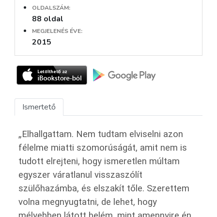
OLDALSZÁM:
88 oldal
MEGJELENÉS ÉVE:
2015
Ismertető
„Elhallgattam. Nem tudtam elviselni azon
félelme miatti szomorúságát, amit nem is
tudott elrejteni, hogy ismeretlen múltam
egyszer váratlanul visszaszólít
szülőhazámba, és elszakít tőle. Szerettem
volna megnyugtatni, de lehet, hogy
mélyebben látott belém, mint amennyire én