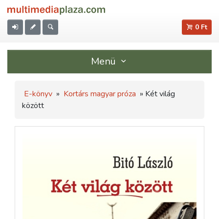
0 Ft
Menü
E-könyv
»
Kortárs magyar próza
» Két világ
között