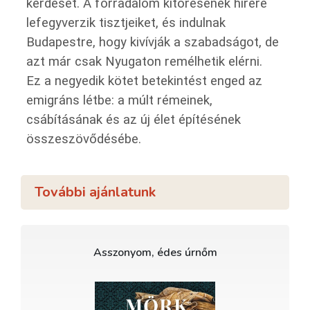
kérdését. A forradalom kitörésének hírére
lefegyverzik tisztjeiket, és indulnak
Budapestre, hogy kivívják a szabadságot, de
azt már csak Nyugaton remélhetik elérni.
Ez a negyedik kötet betekintést enged az
emigráns létbe: a múlt rémeinek,
csábításának és az új élet építésének
összeszövődésébe.
További ajánlatunk
Asszonyom, édes úrnőm