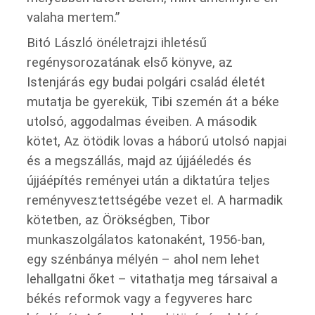
valaha mertem.”
Bitó László önéletrajzi ihletésű
regénysorozatának első könyve, az
Istenjárás egy budai polgári család életét
mutatja be gyerekük, Tibi szemén át a béke
utolsó, aggodalmas éveiben. A második
kötet, Az ötödik lovas a háború utolsó napjai
és a megszállás, majd az újjáéledés és
újjáépítés reményei után a diktatúra teljes
reményvesztettségébe vezet el. A harmadik
kötetben, az Örökségben, Tibor
munkaszolgálatos katonaként, 1956-ban,
egy szénbánya mélyén – ahol nem lehet
lehallgatni őket – vitathatja meg társaival a
békés reformok vagy a fegyveres harc