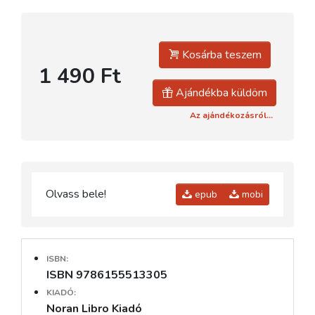
Kosárba teszem
1 490 Ft
Ajándékba küldöm
Az ajándékozásról...
Olvass bele!
epub
mobi
ISBN:
ISBN 9786155513305
KIADÓ:
Noran Libro Kiadó