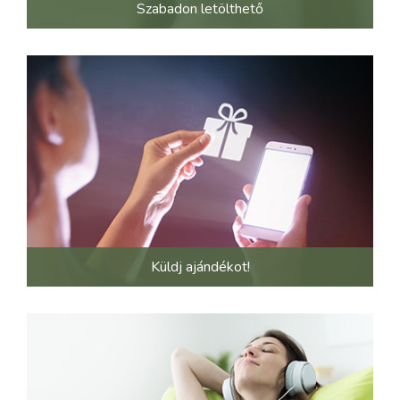
Szabadon letölthető
Küldj ajándékot!