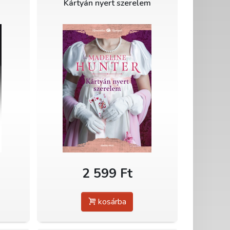
Kártyán nyert szerelem
2 599 Ft
kosárba