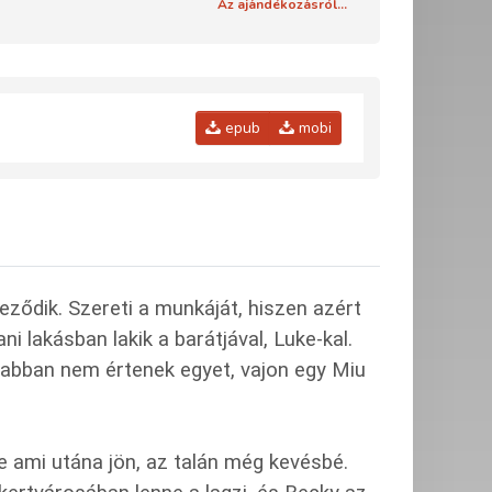
Az ajándékozásról...
epub
mobi
ődik. Szereti a munkáját, hiszen azért
 lakásban lakik a barátjával, Luke-kal.
abban nem értenek egyet, vajon egy Miu
 ami utána jön, az talán még kevésbé.