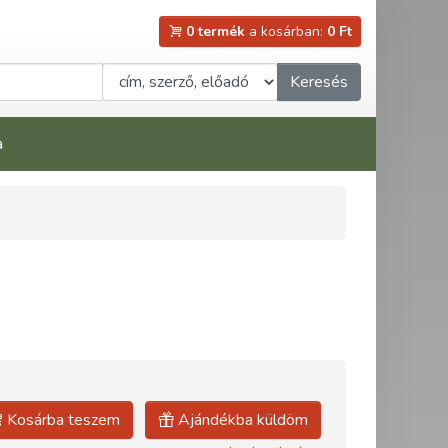
0 termék
a kosárban:
0 Ft
Keresés
a
Kosárba teszem
Ajándékba küldöm