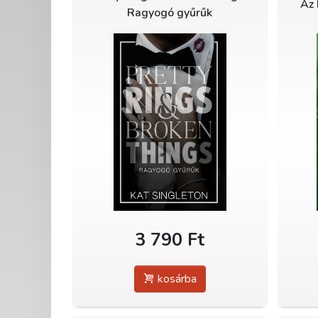
Az 
Ragyogó gyűrűk
3 790 Ft
kosárba