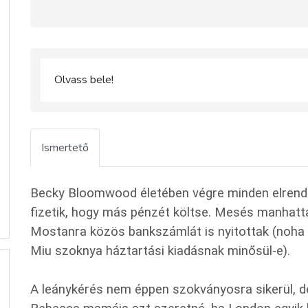
Olvass bele!
Ismertető
Becky Bloomwood életében végre minden elrendez
fizetik, hogy más pénzét költse. Mesés manhattani
Mostanra közös bankszámlát is nyitottak (noha 
Miu szoknya háztartási kiadásnak minősül-e).
A leánykérés nem éppen szokványosra sikerül, de