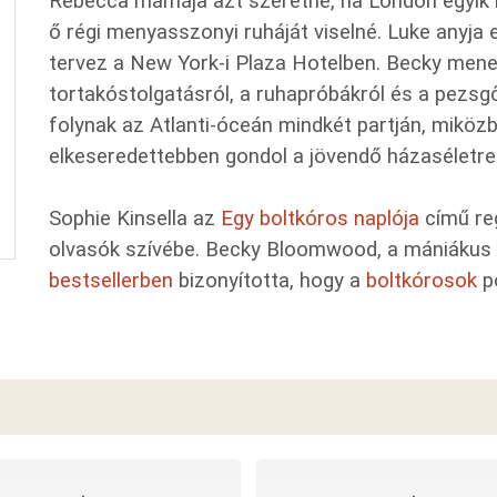
Rebecca mamája azt szeretné, ha London egyik k
ő régi menyasszonyi ruháját viselné. Luke anyj
tervez a New York-i Plaza Hotelben. Becky men
tortakóstolgatásról, a ruhapróbákról és a pezsg
folynak az Atlanti-óceán mindkét partján, mikö
elkeseredettebben gondol a jövendő házaséletre
Sophie Kinsella az
Egy boltkóros naplója
című re
olvasók szívébe. Becky Bloomwood, a mániákus
bestsellerben
bizonyította, hogy a
boltkórosok
p