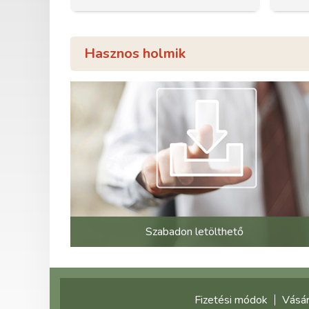
Hasznos holmik
Szabadon letölthető
Fizetési módok
Vásár