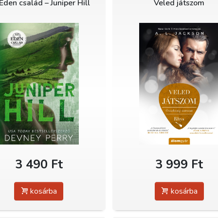
Eden család – Juniper Hill
Veled játszom
3 490 Ft
3 999 Ft
kosárba
kosárba