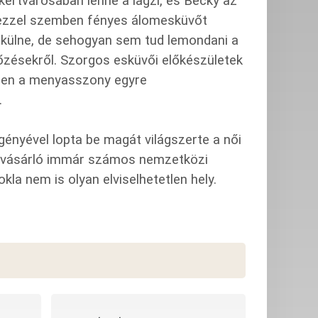
ertvárosában lenne a lagzi, és Becky az
a ezzel szemben fényes álomesküvőt
ekülne, de sehogyan sem tud lemondani a
őzésekről. Szorgos esküvői előkészületek
zben a menyasszony egyre
.
gényével lopta be magát világszerte a női
 vásárló immár számos nemzetközi
okla nem is olyan elviselhetetlen hely.