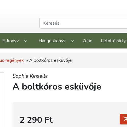
E-könyv
Hangoskönyv
Zene
Letöltőkárty
us regények
» A boltkóros esküvője
Sophie Kinsella
A boltkóros esküvője
2 290 Ft