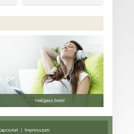
Hallgass bele!
apcsolat
Impresszum