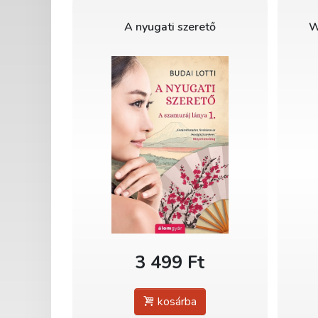
A nyugati szerető
W
3 499 Ft
kosárba