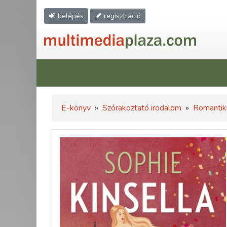
belépés
regisztráció
E-könyv
»
Szórakoztató irodalom
»
Romantik