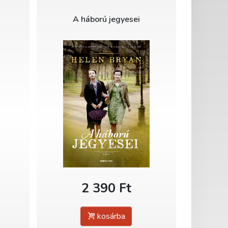
A háború jegyesei
2 390 Ft
kosárba