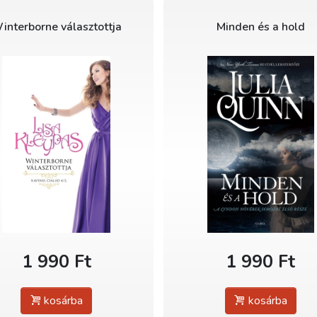
interborne választottja
Minden és a hold
1 990 Ft
1 990 Ft
kosárba
kosárba