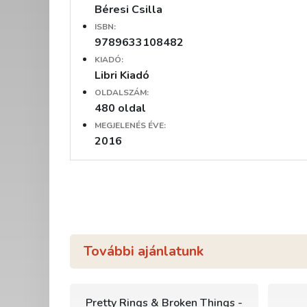
Béresi Csilla
ISBN:
9789633108482
KIADÓ:
Libri Kiadó
OLDALSZÁM:
480 oldal
MEGJELENÉS ÉVE:
2016
További ajánlatunk
Pretty Rings & Broken Things -